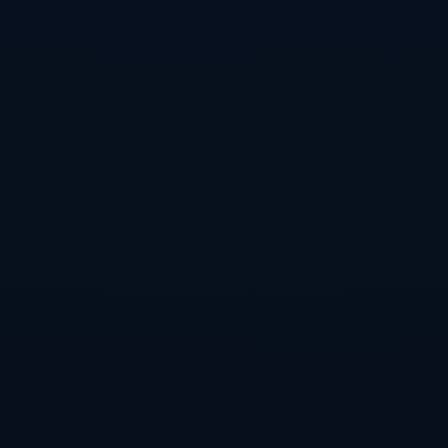
**关键词：王哲林、上海队、福建队、七连胜、十一连败、篮球比
赛、核心球员**