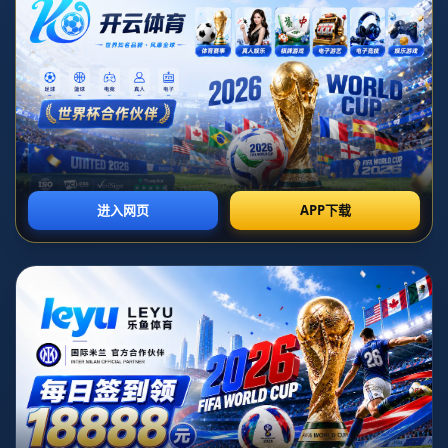
### **王哲林：上海取胜的定海神针**
这场比赛中，作为上海队的绝对核心，**王哲林用精准的投篮与强
硬的篮板争抢撑起了球队内线的稳定性**。20分10个篮板的数据不
仅体现了他的高效输出，也直接奠定了整场比赛的节奏。从开场就
积极进攻，到关键时刻稳定军心，王哲林在攻防两端的表现无可挑
剔。
作为一名全能型内线，王哲林近年来的球技有了全面的提升。他不
仅具备出色的篮下终结能力，还能够通过手递手传球盘活全队的进
攻配置。本场比赛中，王哲林不断内线强打的表现让福建队的防线
相形见绌。他在禁区的统治力更直接限制了对方反击的可能性，成
为比赛中福建队的“心腹大患”。