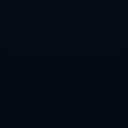
自由式滑雪世界杯芬兰卢卡站 徐梦桃获赛季首冠
16日综合：巩立姣泪别收官之战 樊振东、王曼昱双双卫冕
知道他们是谁吗？！@小贱OvO @M.......F
马特乌斯：尤尔曼德不仅专业能力出众，还具备其他优势
米兰冬季转会窗口聚焦菲尔克鲁格，塔雷紧锣密鼓商谈转会
CATEGORIES
公司新闻
行业资讯