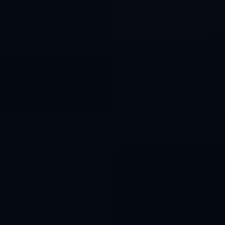
NEWS
20-21賽季西甲聯賽第7輪比賽集錦.
乌前总统波罗申科：乌克兰对美外交应更温和.
久保建英：信心和熱情決定一切.
浙江杭州：奋勇拼搏争“上游” “乒乓小将”展风采.
津媒：中国女足将开启拉练，教练组看重球员近况非惯性选人思
路.
突然暴走！张宁末节不到5分钟独砍15分率队轰出20-6追至落后2
分.
【原创】足球胜平负预测：周日018西甲 奥萨苏纳VS巴列卡诺.
上海五星体育直播体育新闻网站排名体育软件排名榜.