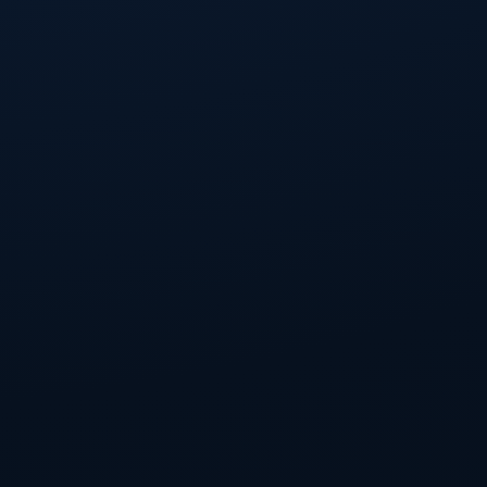
悉的手势，但眼神里少了几分游戏式的轻佻，多了几分咬
是@M.......F的阅读比赛能力。不同于短视频里那
色：不断通过手势指挥队友跑位，在高位利用挡拆制造错
一个战术回合里找到底角空位射手，帮助球队将分差从14
.......F选择不急于突破，而是用一个欺骗性的眼神假
得技术台边的教练员轻声感叹：“这已经是职业级别的
败，现场便会响起零星的嘘声，仿佛提醒着他们：这是比
去回应质疑。第三节末段，小贱OvO在一次落地失衡后
下仅仅调整了一个回合便重新回到场上。接下来的防守回
近乎嘶吼般的掌声。这种画面与人们印象中“只会花活儿”
“他至少在用职业态度打非职业比赛。”