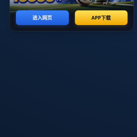
中国小将杨如意首登自由式滑雪世界杯
领奖台.
22／23賽季歐冠第2輪勒沃庫森2-0馬德
裏競技 弗林蓬替補2助安德裏希破門.
国际奥委会主席巴赫与青年师生共话奥
林匹克精神.
CONTACT US
Contact: 问鼎娱乐
Phone: 13584905651
Tel: 024-6131669
E-mail: admin@qw-wendingyule.com
Add:云南省红河哈尼族彝族自治州建水县
盘江乡
这是一