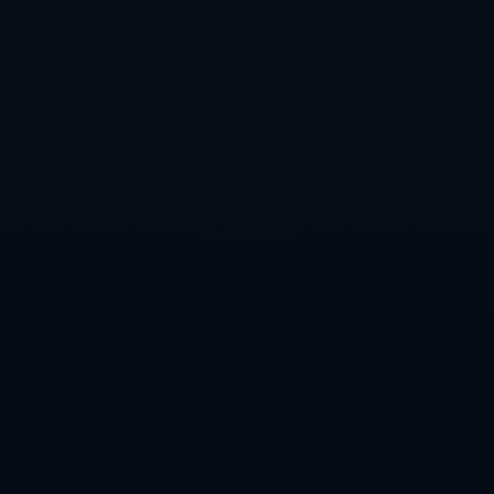
.......F则贡献14分11助攻，外加4次抢断和无数次关键的防守轮转
分，在他们同时下场的短暂时间里却净负8分。这组对比被大量专业篮球账
认的是，他们已经具备在接近职业级别比赛中产生实质影响的能力。
访区，人群层层包围，话筒和镜头几乎堵住了通道。面对“如何看待外界质
员，大家质疑我们的专业性很正常。但我们想证明的是，网络和赛场并不
力和态度。”当被问及未来是否会考虑冲击职业联赛或者加盟三人篮球职业体
而M.......F则更为谨慎：“职业联赛有它的门槛和体系，我们现在更
，而不是粉丝有多少。”