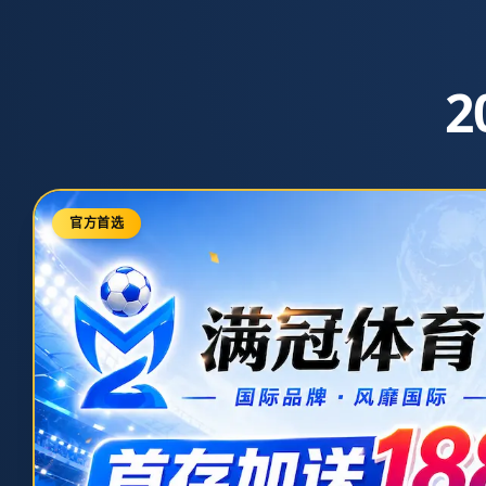
CATEGORIES
NEW
公司新闻