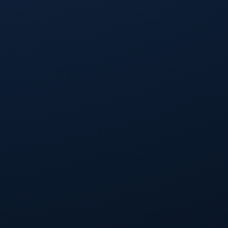
者在备注栏中明确提到了两个名字：“想看小贱OvO”
筑的、以个人IP为核心的新路径，已经悄然成形。当晚的转播
谁吗？！不就是那俩在野球场乱投的人？”“别瞧不起人，
手组成的“城北烈焰”，另一边则是以@小贱OvO 和
乐性质的表演赛——主办方引入了职业裁判团队和正式技术统
味着，任何失误、任何投篮选择，都不再只是剪辑时可被
高难度”的他们而言，这是一场必须在观赏性与有效性之
移连续撕开防线，一度把分差拉大到两位数。而在另一
外线出手打铁，其中一次还砸在篮筐前沿，反击中被对手
是跟职业梯队有差距。”就在第二节中段，比赛风向悄然生变
断，几乎不做调整便启动反击，持球一条龙穿越两名防守