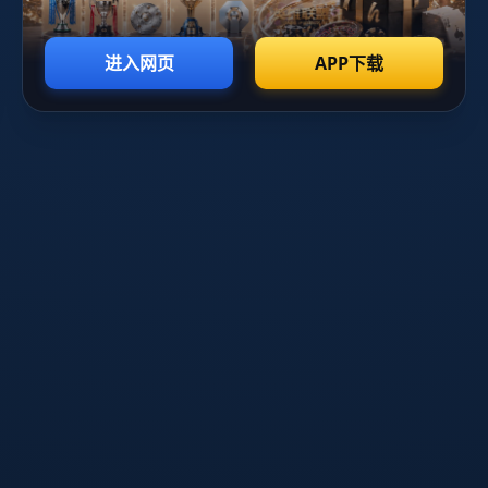
场在周末夜间进行的城市篮球邀请赛，地点在一座并不算大的综合体育馆