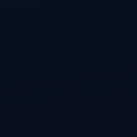
执行开始出现偏差，更多回合回到了最本质的“个人能
球的战术：由M.......F持球发起，小贱OvO从底线
..F在高位持球时用一个突然的背后运球变向，晃开防守
篮，只有小贱OvO最先反应过来，突然从侧翼高速切
次由两人直接完成的空接连线，也是在接近职业强度防守
道他们是谁吗？你现在该记住他们了！”