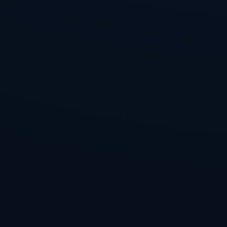
末节决
力对抗”
反跑到弧
杀入三
入，飞
下完成