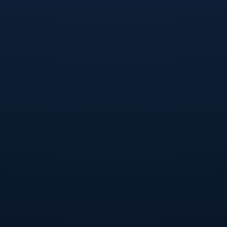
的数据显示，全场门票在放出后的三小时内全部售罄，而其中超过六成的购票
.......F来的”。这足以说明，在传统职业篮球之外，一条由社交媒体构
时在线人数一度突破百万大关，弹幕区从热身开始就被刷屏：“知道他们是
态不错！”质疑与期待交织，成为比赛真正开球前最精彩的前戏。
用的是标准FIBA规则，双方各上场五人，一边是由前青年队球员和准职业选
.....F 为双核心的“街球合伙人”战队。值得一提的是，这并非一场纯娱
，现场大屏不断更新球员得分、篮板、助攻和效率值等关键数据。这也意
”的素材，而是冷冰冰写在技术统计表里的真实记录。对习惯了在镜头前“挑
取舍的较量。
段，“城北烈焰”展现了更为成熟的执行力，通过有序的挡拆和快速的球转
们熟悉的那个在短视频里张扬自信的@小贱OvO，却在前五分钟连续三次
成2+1。看台上的质疑声音迅速被放大：“这就是网红的真实水平？”“还
次看似普通的防守回合中，小贱OvO在弱侧完成了一个干净利落的补位抢