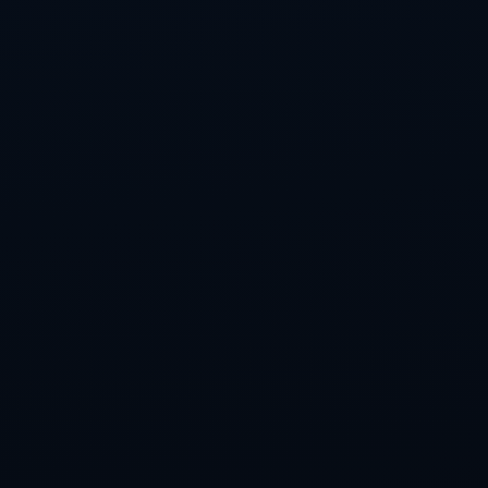
。更具象征意义的是，技术统计显示，两人在场时球队净胜对
号引用，表达了一个共识：无论你是否喜欢他们的风格，
疑”的老生常谈，两人的回答出奇一致：“我们本来就不是
冲突，热度可以带着我们进入球馆，而真正留下来的，只
系时，小贱OvO笑着说“想过，但先得对得起现在每一
多是在学习，如果有一天真能站到那儿，希望被记住的是球打得