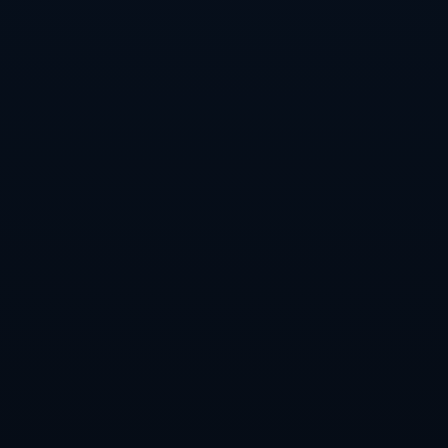
NEXT：
又一人赛季报销！琼斯因肩伤缺席本季余下比赛 鹈鹕
深受伤病困扰.
RELATED NEWS
羽毛球世锦赛8月28日赛程公布 国羽全力以赴争八强
自由式滑雪世界杯芬兰卢卡站 徐梦桃获赛季首冠
16日综合：巩立姣泪别收官之战 樊振东、王曼昱双双卫冕
知道他们是谁吗？！@小贱OvO @M.......F
马特乌斯：尤尔曼德不仅专业能力出众，还具备其他优势
米兰冬季转会窗口聚焦菲尔克鲁格，塔雷紧锣密鼓商谈转会