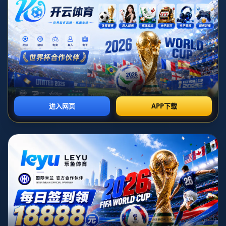
核心关键词"尹鸿博"在本场比赛中成为了河北队的英雄。他在关键
时刻的进球，不仅为球队带来了胜利，也为自己赢得了掌声。作为
河北队阵中的核心球员，尹鸿博的表现一直以来都备受关注。他的
速度、灵活性和精准的射门能力，使得他在锋线上的威力倍增。在
这场比赛的第35分钟，尹鸿博接到队友的助攻，以一记精准的射门
将球送入对方球门。这一精彩瞬间，成为了全场比赛的**转折点