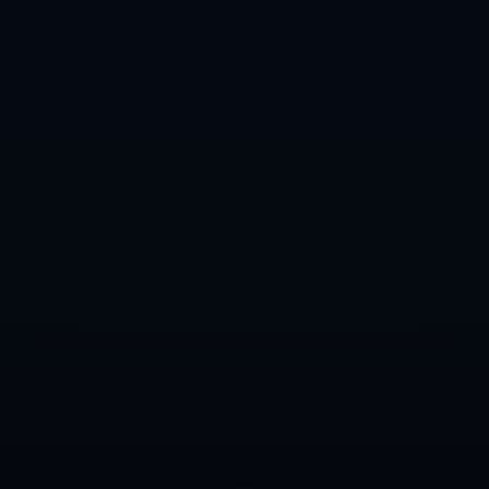
亚精英联蔚山现代VS山东泰山预测分析：蔚山一门受伤缺席.
德國足協宣布勒夫將在歐洲杯結束後卸任.
CONTACT US
Contact: 问鼎娱乐
Phone: 13584905651
Tel: 024-6131669
E-mail: admin@qw-wendingyule.com
Add:云南省红河哈尼族彝族自治州建水县盘江乡
Copyright 2024
问鼎-问鼎官网入口-wending
All Rights by
问鼎娱乐