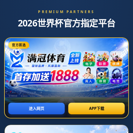
Toggl
navig
NEWS
中超第14輪河北隊1-0上海海港 尹鴻博破
門於海染紅被罰下.
**中超第14轮：河北队1-0战胜上海海港，尹鸿博破门，於海染红
被罚下**
中超联赛一直是中国足球迷们的关注焦点。在激烈的竞争中，每一
场比赛都充满了戏剧性与悬念。其中，**河北队对阵上海海港**的
这场比赛，无疑是本轮的亮点之一。比赛中，河北队1-0获胜，这不
仅是对实力的证明，更是一场**意志与智慧的较量**。
**比赛亮点：尹鸿博与於海的关键时刻**