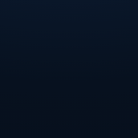
本賽季相比往年最大的進步體現在他的得分手段多樣化以及穩定性上。在