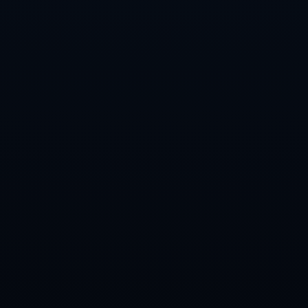
IOUS：
王哲林高效捅破籃框斬獲20分10板 鄒陽貢獻12分6
NEXT：
板 上海續寫七連勝送給福建無情的十一連敗.
TED NEWS
世锦赛8月28日赛程公布 国羽全力以赴争八强
式滑雪世界杯芬兰卢卡站 徐梦桃获赛季首冠
综合：巩立姣泪别收官之战 樊振东、王曼昱双双卫冕
是谁吗？！@小贱OvO @M.......F
乌斯：尤尔曼德不仅专业能力出众，还具备其他优势
冬季转会窗口聚焦菲尔克鲁格，塔雷紧锣密鼓商谈转会