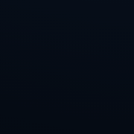
### 
施羅德
冷靜與
範。
特別是
的分配
### 
場均**
貴。他
現，也
為什麼
石。通
可期的