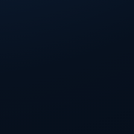
與灰熊的前三次交鋒中，他雖然並非以爆發式得分見長，