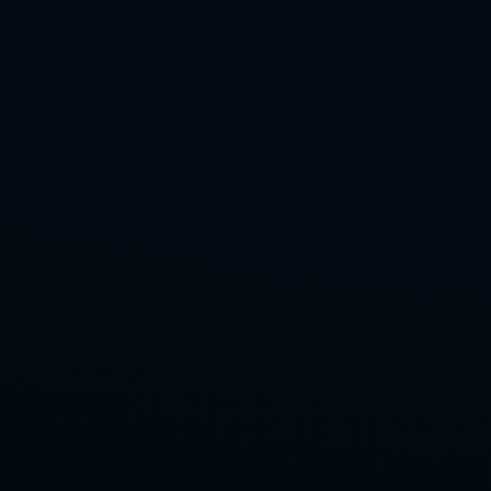
PREV
RELA
羽毛球
自由
16日
知道他们
马特
米兰