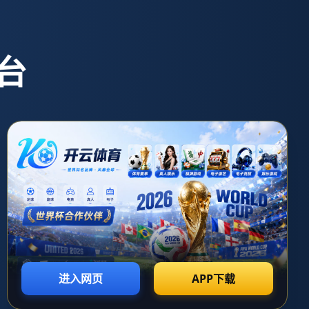
关于我们
产品中心
新闻中心
联系方式
場均貢獻22.7分7.3助.