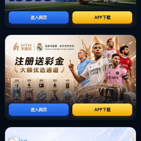
男子原本打算录视频展示台球技巧，结果却意外翻车，老板表
示：一杆200块.
C羅談獲得最佳中東球員獎以及沙特聯賽的未來.
CONTACT US
Contact: 问鼎娱乐
Phone: 13584905651
Tel: 024-6131669
E-mail: admin@qw-wendingyule.com
Add:云南省红河哈尼族彝族自治州建水县盘江乡