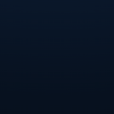
尤其注重球权的分享，展现出的团队合作远高于近期的比赛水准。他们通
第三节的比赛中，公牛的全队防守也使得黄蜂失去希望。在这个团队篮球
板凳深度。
**基迪全面表现，数据接近三双**
场比赛的焦点之一，基迪再次用自己的全能表现征服了球迷。全场比赛，他砍
三双。这位年仅20岁的年轻控卫，用稳健的节奏调配全局，为队友创造出
比赛中，基迪最令人印象深刻的是他的球场观察力和**篮球智商**。多
，他出色的视野帮助球队频频打出高效率的反击。此外，他的篮板能力也
键的防守篮板。