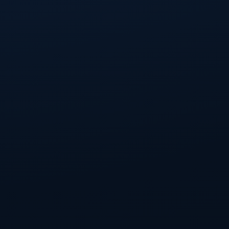
过高效的传导球以及果断的投篮，不断扩大比分优势。特
的胜利里，不仅让球迷眼前一亮，更突显了外界普遍忽略
下了**17分、9个篮板和7次助攻**的数据，差点完
无数轻松得分的机会。
次精准的传球让黄蜂的防守阵型雪上加霜，特别是在快攻
让人刮目相看，积极参与内线争抢，在矮个阵容中，多次