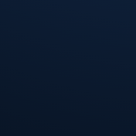
在万众
**利
队当前
### *
**英