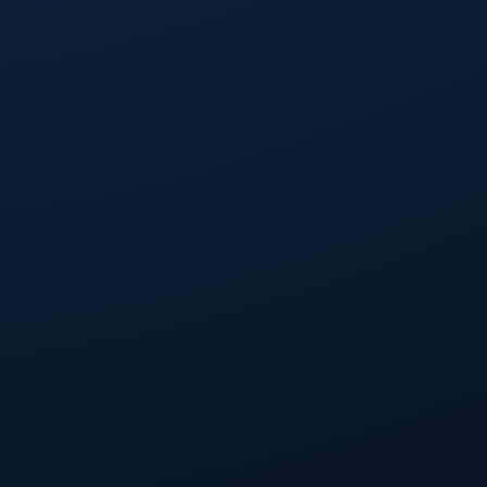
是两支豪门之间的角逐，更是球迷期待已久的精彩对决。
掌下也展现出振兴的意愿。因此，本场比赛的结果将揭示各
依旧为球队提供了额外的荣誉争夺机会。对**热刺**而