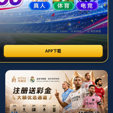
创】今天竞彩足球推荐：周三003英联杯 热刺VS利物浦**