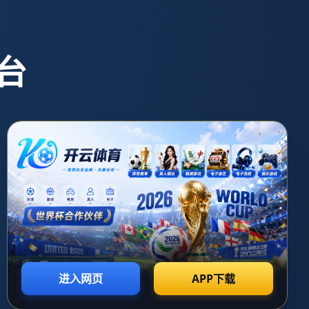
关于我们
产品中心
新闻中心
联系方式
英联杯 热刺VS利物浦.