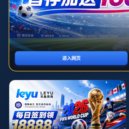
行业资讯
**【原
NEWS
2023女足世界杯小組越南0-7荷蘭 荷蘭
女足橫掃越南 7球晉級下輪！.
掘金击退火箭豪取五连胜，火箭失利连
胜告终
金融部門讓777Partners再拿出財務保
證？未免太扯淡了.
拜仁官方宣布高層人事變動 奧迪CEO多
爾納成為監事會成員.
斯诺克世界公开赛：墨菲轰出职业生涯
第10杆147，胜周金豪进32强.