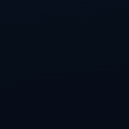
采取较为稳健的防守策略，利用他们**快速反击**的特