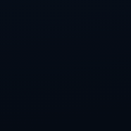
**，无疑是反击战术中的关键角色。