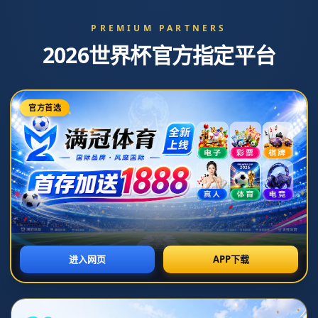
Toggl
navig
NEWS
马来西亚羽毛球公开赛：国羽多人挺进16
强.
**马来西亚羽毛球公开赛：国羽多人挺进16强**