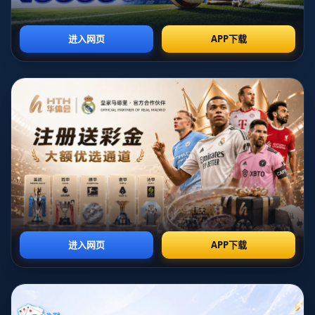
男子单打方面，**李俊辉**以稳健的技术和不屈不挠的精神打入16
强。他在比赛中多次上演惊险逆转，尤其是与丹麦选手的对决，经
历三局苦战后最终以胜利告终。这一出色表现不仅展现了李俊辉个
人的实力，也映射出中国男子单打选手优良的体能储备和技战术水
平。
女子双打**是国羽的传统优势项目**。本次比赛中，**张宇/李玲
组合**表现出色，她们多次以悬殊比分击败强敌，顺利挺进16强。
比赛过程中，双打选手之间流畅默契的配合以及迅猛的网前反应，