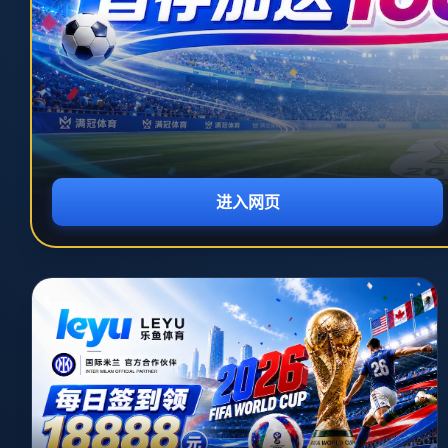
行业资讯
**凝聚
NEWS
每一年
年，体
[亚冬会]短道速滑开赛 中国选手顺利晋
级.
对20
黃喜燦將缺席本月世預賽！狼隊跟隊：
### 
腿筋受傷，得休息6周左右！.
202
阿尔瓦雷斯、格列兹曼先后破门，巴萨
海洋塑
主场8分钟内连丢两球.
赛事的
又是他！索尔洛特联赛读秒绝杀巴萨，
今天国王杯补时绝平.
### 
穆西亞拉：凱恩表現超出我的預期.
沙特阿
在崛起
曼聯英超近6場輸5場 主帥阿莫林承認