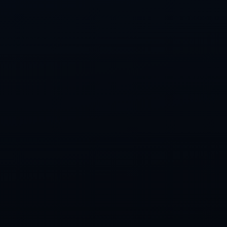
2026-03-06T18:32:11+08:00
2026-03-06T18:32:09+08:00
2026-03-06T18:32:08+08:00
2026-01-30T18:31:46+08:00
2026-01-30T18:31:46+08:00
2026-01-26T18:31:34+08:00