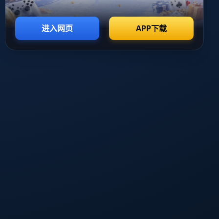
国际性赛事，包括网球和田径比赛中，首次将AI裁判系统
少了人为误判，增加了比赛的权威性**。”这不仅标志着
女子电竞项目进入国际比赛舞台；49岁的美国体操传奇选
龄不是极限”。这一趋势，表明全球体育正在朝着更广泛、更均
入奥运会特备展演项目**，包括虚拟滑雪、虚拟足球等。
动成为潮流，同时吸引了成千上万年轻一代的关注。