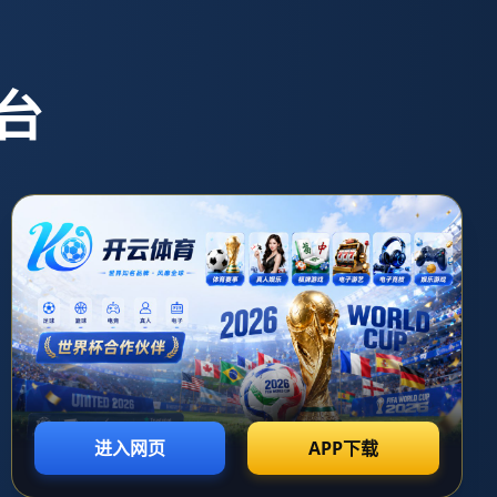
关于我们
产品中心
新闻中心
联系方式
国际体育十大新闻解读.