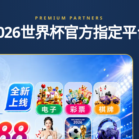
HOME
S
凝聚世人 启迪世界——2024年