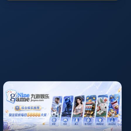
同前进的步伐、文化的交融与社会的映变。**2024
话与合作**。本文将以“凝聚世人，启迪世界”的视角，
化，为人类展示力量与智慧的交响。
奥运会，巴黎展现了体育与可持续发展相结合的愿景**。
减少碳足迹的典范。这一理念不仅让全世界重新思考体育
消息无疑是体育外交的成功典范。这标志着中东地区不仅正