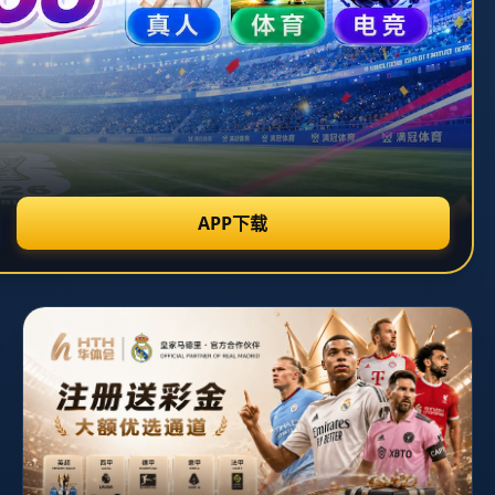
世人 启迪世界——2024年国际体育十大新闻解读**
，国际体育都如同一面镜子，映射出的不仅仅是竞技的光彩，更包含了人类共
育不仅承载了争金夺银的梦想，也成为全球联系的纽带，推动更深层次的对
24年国际体育的十大新闻进行深入解读，探讨体育如何跨越国界、穿透文
1. 巴黎奥运会：全球瞩目的环保奥运典范
4年巴黎奥运会无疑是当年的全球焦点。**作为第一个以“碳中和”为目标的
料制成的奖牌，以及城市公园和历史建筑作为比赛场地，都为世界树立了
环境责任，也在传递一种积极的绿色生活方式。
2. 沙特赢得2034年亚运会举办权：体育外交的成功实践
拉伯在2024年通过激烈竞争最终成功获得2034年亚运会举办权，这一
为全球能源中心，也正通过**体育这一无国界语言**赢得国际认可。