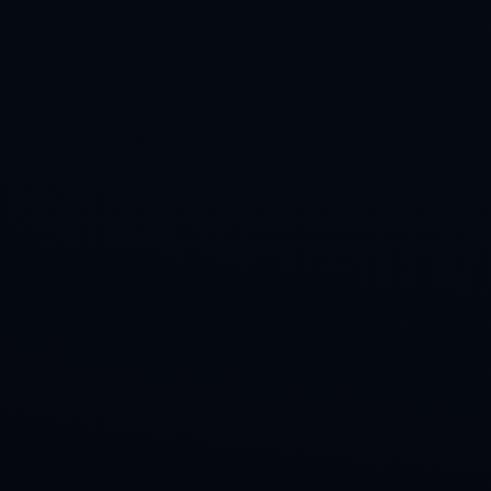
RELA
羽毛球
自由
16日
知道他们
马特
米兰