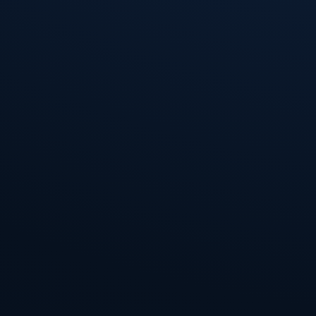
如果2
盟不仅
### 
在东京
粹的竞
### 
随着年
务，吸
### 