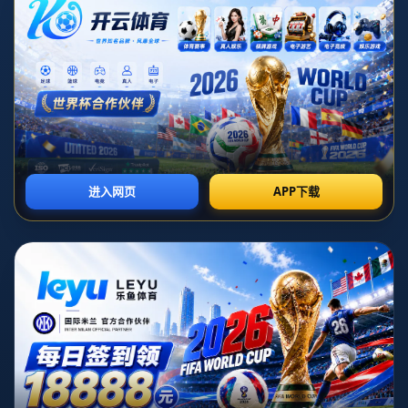
到美关税政策带来的冲击*。无论是对钢铝产品的关税提高，还是对
汽车产业施加的压力，这些政策都对欧洲的相关产业造成了不同程
度的损害。
为了预防更严重的经济冲击，欧洲有必要制定更加长期、有效的策
略。制造业是欧洲经济的重要支柱，尤其在德法意等制造业大国，
对美出口在其经济总量中占据重要位置。因此，严谨的风险评估显
得尤为重要。
**多元化市场策略**