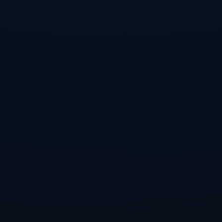
以欧洲汽车产业为例，*美关税政策曾一度让其陷入困境*。由于美
国曾威胁对欧洲汽车进口加征高额关税，许多欧洲汽车品牌因此采
取了多种应对措施。宝马和大众等汽车巨头通过在美国本土增设工
厂，以规避高额关税。同时，他们加大了对亚太市场的投入，以平
衡市场份额的分布。
**总结**
在应对美国关税政策风险的问题上，欧洲通过市场多元化、自给自
足能力的提高以及加强与美国的沟通，努力减轻潜在的经济冲击。
在全球经济错综复杂的背景下，未雨绸缪、合理布局是欧洲保稳
定、促发展的必要举措。
PREVIOUS：
张志磊获胜的秘诀：饥饿感与杀人眼！.
NEXT：
亚洲杯U20泰国U20VS韩国U20预测分析：泰国两轮同