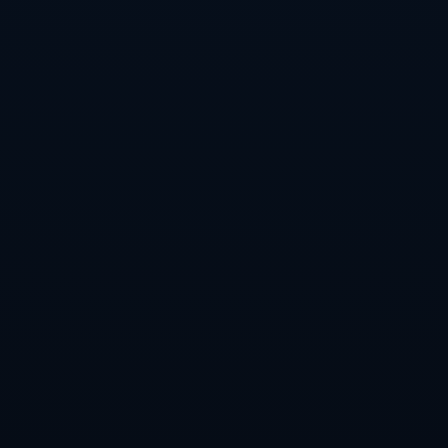
场地，熟悉草坪情况.
RELATED NEWS
羽毛球世锦赛8月28日赛程公布 国羽全力以赴争八强
自由式滑雪世界杯芬兰卢卡站 徐梦桃获赛季首冠
16日综合：巩立姣泪别收官之战 樊振东、王曼昱双双卫冕
知道他们是谁吗？！@小贱OvO @M.......F
马特乌斯：尤尔曼德不仅专业能力出众，还具备其他优势
米兰冬季转会窗口聚焦菲尔克鲁格，塔雷紧锣密鼓商谈转会
CATEGORIES