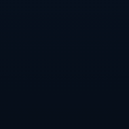
PREVIOUS：
“只要他们拥有NFL和碧昂丝，他们很开心”，杰米·
雷德克纳普（Jamie Redknapp）在直播电视上的残酷狂欢中
抨击了托特纳姆热刺的所有权.
NEXT：
西甲女足球員取消罷工 成功達成最低工資標準協議.