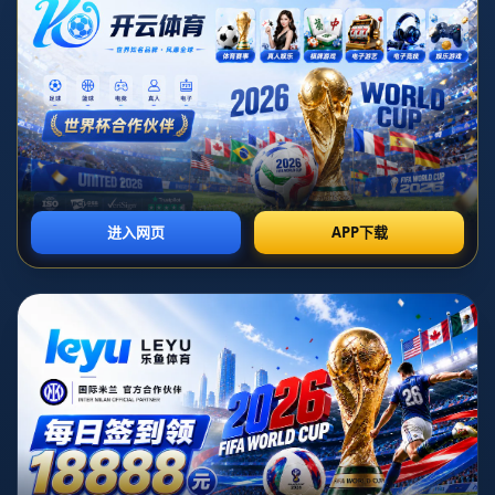
**主题分析**
伊森和阿门这对组合在业内以超强的防守能力著称。他们能够在比
赛中连续阻止对手得分，被誉为“铜墙铁壁”。这种成就并非偶然，
他们的成功离不开个人能力与团队配合的相得益彰。**伊森的妙论
**正是建立在这种完美的双人互动之上。
**个性特质与防守技巧的融合**
首先，伊森的**身体素质**和卓越的篮球智商使他成为防守端的不
可忽视的力量。与此相对，阿门以敏捷的速度和精准的判断闻名。
两者的结合让他们能够在比赛中实现“1+1>2”的效果。伊森利用他强
悍的**体能**与宽广的防守面积迫使对手收缩，而阿门则以惊人的
抢断和快速反击致命一击。他们像猫和鼠的完美组合，让每一个紧
逼都富有策略性。
**团队合作与沟通**