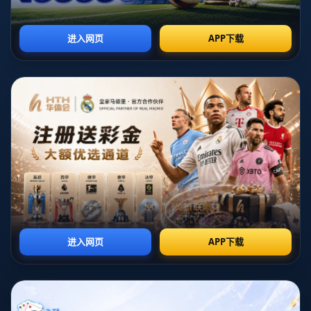
泰森·弗里的自信并非空穴来风。他在职业生涯中多次证明自己具备
顶尖水平。不论是与维塔利·克里琴科的一战，还是他与德安泰·怀尔
德的激烈对抗，都展现了他惊人的恢复能力和战术智慧。弗里对于
面对约书亚的信心，正是建立在这些累积的经验和胜利之上。
**安东尼·约书亚的挑战**
相较于弗里的从容，安东尼·约书亚面对的压力则更为直接。他不仅
需要维持自己在拳击界的荣耀，还需证明自己能够击败像弗里这样
顽强且技巧高超的对手。约书亚最近在多个场合提到，他专注于提
升自己的防守技巧，并以更聪明的方式进攻。这些策略调整无疑是
为了在与弗里的对决中占据上风。
**经典案例分析**
让我们回顾一下泰森·弗里与维塔利·克里琴科的战役。在那场比赛
中，弗里展示了他在被动情况下的顽强拼搏精神，最终通过精准防