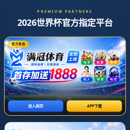
Toggl
navig
NEWS
“我认为他会返回” – 安东尼·约书亚vs泰森·
弗里战斗更新，沙特拳击队长揭示了与吉
普赛国王聊天.
**“我认为他会返回” – 安东尼·约书亚vs泰森·弗里战斗更新，沙特拳
击队长揭示了与吉普赛国王聊天**
在全球拳击界，安东尼·约书亚与泰森·弗里的一战无疑是众人瞩目的
焦点。近日，沙特阿拉伯拳击队长在一次采访中揭露了他与"吉普赛
国王"泰森·弗里的私人对话，这一重磅消息引发了拳迷们的热议和
期待。