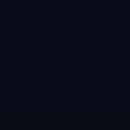
米兰冬季转会窗口聚焦菲尔克鲁格，塔雷紧锣密鼓商谈转会
CATEGORIES
公司新闻
行业资讯
NEWS
日职联京都不死鸟VS浦和红钻预测分析：京都赛前连降大雪！比
赛期间可能受低温+雨雪影响！.
中国小将杨如意首登自由式滑雪世界杯领奖台.