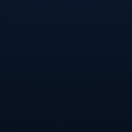
会撒谎。这支球队在场均得分、篮板、助攻等多项统计中都位列前茅，*他
仅说明他们的表现在本赛季令人瞩目，更指出了这并非偶然的爆发，而是持
据对比，我们可以更清晰地理解这支球队的成功之处。
心态，冠军气质**