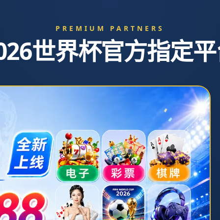
HOME
S
场均胜利12.9分，西部冠军成冕