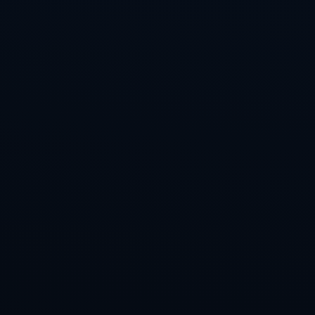
除了技
级竞技
面对新
作为球