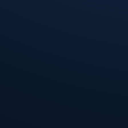
**西部
以如今
比赛完
也没有
**策略
这支团
云流水
上基于
**数据