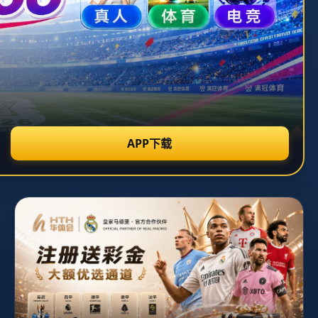
A赛场上，提到**17-18赛季的金州勇士队**，许多人都会想到他们不
一支球队正以场均胜利12.9分的表现成为本赛季的焦点，让人不禁思考：