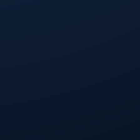
均胜出12.9分，这不仅仅是一个数字，而是一种对每场
方式拿下了许多胜利，但即便如此，他们的场均胜利数据
崛起？
打造的战术无懈可击，球员们在场上的配合更是**如行
防两端都保持极高的效率。17年勇士的成功也很大程度
视的竞争力。