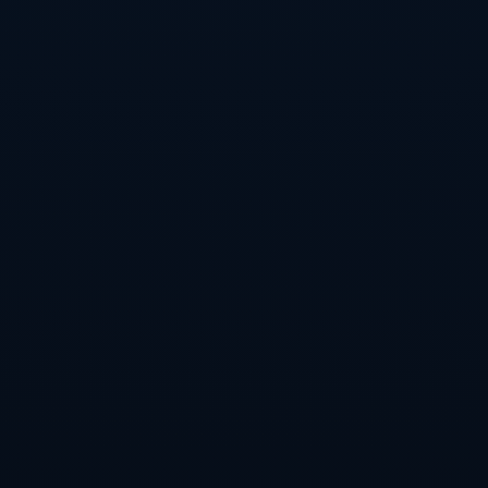
PREVIOUS：
我国53万儿童“性早熟”：催熟孩子的，不是鸡肉和
豆浆，而是这4个因素.
NEXT：
火箭輸給雄鹿：防守是關鍵，進攻需更多運氣嗎.
RELATED NEWS
羽毛球世锦赛8月28日赛程公布 国羽全力以赴争八强
自由式滑雪世界杯芬兰卢卡站 徐梦桃获赛季首冠
16日综合：巩立姣泪别收官之战 樊振东、王曼昱双双卫冕
知道他们是谁吗？！@小贱OvO @M.......F