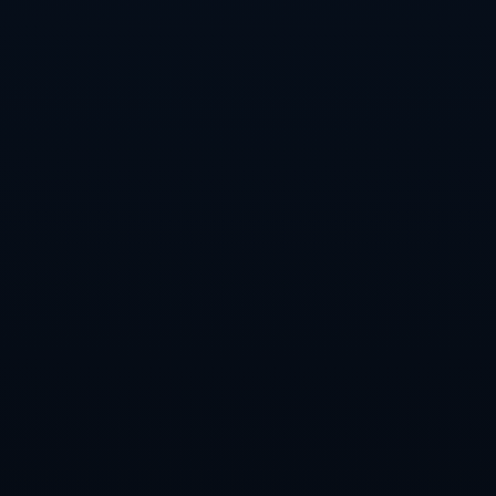
马特乌斯：尤尔曼德不仅专业能力出众，还具备其他优势
米兰冬季转会窗口聚焦菲尔克鲁格，塔雷紧锣密鼓商谈转会
CATEGORIES
公司新闻
行业资讯
NEWS
斯瑪特分享對河村勇輝的看法 他有時的身材會被忽視 但我們都喜
歡他打球.
特林普正式做香港居民 曾稱不享受居英 傳與花滑女神馬曉晴