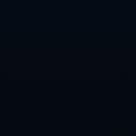
相戀.
歐足聯官宣戈森斯獲評葡德之戰MVP.
对手战术犯规放倒苏牙，梅西&布斯克茨围住裁判示意出牌未果
😧.
2024年世界职业技术教育发展大会开幕.
【讲习所·奋进的春天】“雄安为世界提供宝贵的发展经验”.
用AI作弊，秦思玥被禁赛8年.
曼城红军对决！足彩25028期冷热指数解析：谁能赢？_比赛_玩家
_状态.
CONTACT US
Contact: 问鼎娱乐