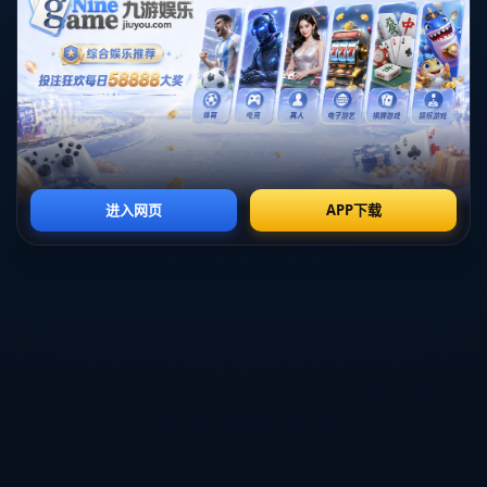
**奥科吉的影响力**不仅限于比赛现场，对球队的年轻球员而言，
他是榜样。在训练中，奥科吉总是最努力的一个，这种职业精神鼓
舞了其他球员。黄蜂队主帅表示，他希望未来能看到更多球员像奥
科吉一样，不断突破自己，成为球队的多面手，而奥科吉无疑为这
样的未来树立了标杆。
总而言之，在黄蜂队主帅的眼中，奥科吉不仅仅是一名多面手，更
是一位真正体现了黄蜂精髓的球员。他的存在，不仅象征着个人的
卓越，更是整个团队不断向前的动力源泉。