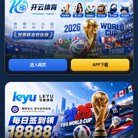
在现代足球中，进攻依然是吸引眼球的不二法则，但冠军和成功却
往往来源于稳固的防守。本赛季，五大联赛中的两支西甲球队——
**马德里竞技**和**赫塔费**，凭借出色的防守表现脱颖而出，分
别以16球和18球的失球数位列失球最少榜单前两名。那么，他们是
如何在竞争激烈的五大联赛中打造出坚不可摧的防线的呢？
### **马竞：铁血防守的传统传承**
作为欧洲足坛最著名的“防守大师”球队之一，**马德里竞技**多年
来以稳固防守闻名。本赛季，他们的防线表现依旧惊艳，截至目前
仅丢了16球，成为五大联赛中防守最好的球队。这样的惊人成绩并
非偶然，而是源于以下几个关键因素的完美结合。
首先，马竞主教练西蒙尼（Diego Simeone）的战术体系无疑是构
筑这一防守奇迹的核心。**以“以守代攻”为核心打法**，西蒙尼继