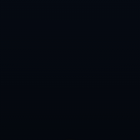
申智爱领先澳洲公开赛，约翰斯顿爆冷追平赫伯特.
迪馬濟奧：因基耶薩賽季報銷 尤文或將向巴薩租借德佩.
CONTACT US
Contact: 问鼎娱乐
Phone: 13584905651
Tel: 024-6131669
E-mail: admin@qw-wendingyule.com
Add:云南省红河哈尼族彝族自治州建水县盘江乡
Copyright 2024
问鼎-问鼎官网入口-wending
All Rights by
问鼎娱乐