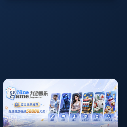
顶级俱乐部之一，他们总是追求更高的荣誉和光辉的战
皇马重申对安切洛蒂的坚定支持，并计划进一步加强球队