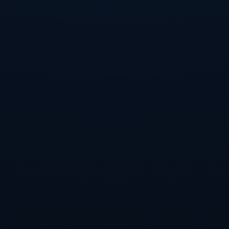
切洛蒂**，这位意大利籍教练，以其丰富的执教经验和卓越的战术能力为人熟
球队赢得了梦寐以求的第十座欧冠奖杯。2021年，他再次接过教鞭，开