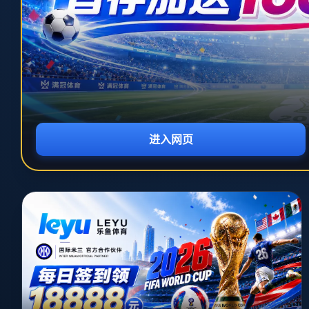
行业资讯
近年来
NEWS
绩。而
阵容实
寧波官方宣布球隊簽約外援蘭道爾 身披
13號球衣即將上陣.
### 
西甲第19輪巴塞羅那2-1皇家社會 阿爾
巴傳射建功德容打進賽季首球.
皇马真领袖！39岁魔笛怒骂2亿巨星不
防守 9场砍3球+1战破2大纪录.
执教英超前25场积分榜：穆帅64分居
首，斯洛特60分第二.
国米憾失5球超新星，AC米兰遗憾错过.
日月谭天丨《哪吒2》在岛内未映先火，