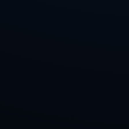
支持以
仅展示
RELA
羽毛球
自由
16日
知道他们
马特