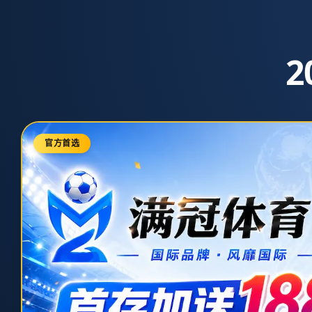
CATEGORIES
NEW
公司新闻