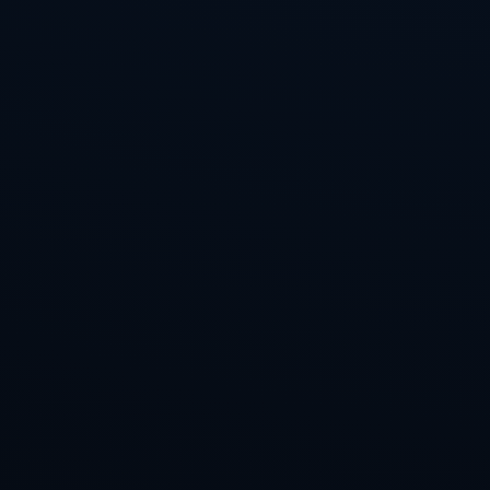
理风格
了对于
### 
为了确
培养和
损失一
### 
在皇马
成为了
这种策
### 
在激烈