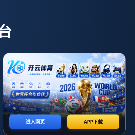
关于我们
产品中心
新闻中心
联系方式
劃加強陣容實力！.