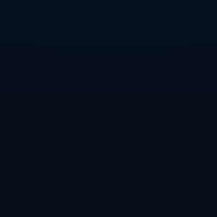
PREVIOUS：
CBA：主场大胜 南京同曦106-85吉林男篮.
NEXT：
22／23賽季歐冠16強次回合曼城7-0RB萊比錫 哈蘭德
一人進5球為全場最佳！.
RELATED NEWS
羽毛球世锦赛8月28日赛程公布 国羽全力以赴争八强
自由式滑雪世界杯芬兰卢卡站 徐梦桃获赛季首冠
16日综合：巩立姣泪别收官之战 樊振东、王曼昱双双卫冕
知道他们是谁吗？！@小贱OvO @M.......F
马特乌斯：尤尔曼德不仅专业能力出众，还具备其他优势
米兰冬季转会窗口聚焦菲尔克鲁格，塔雷紧锣密鼓商谈转会