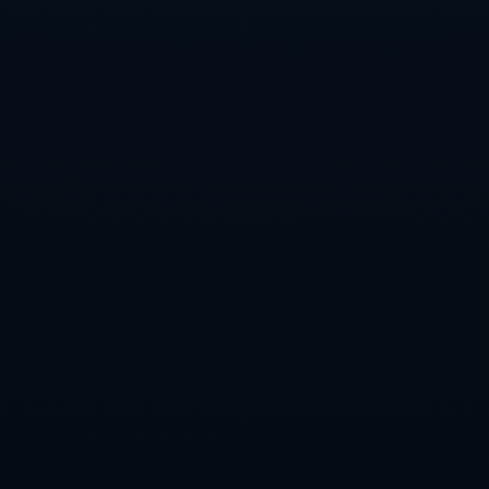
马特乌斯：尤尔曼德不仅专业能力出众，还具备其他优势
米兰冬季转会窗口聚焦菲尔克鲁格，塔雷紧锣密鼓商谈转会
CATEGORIES
公司新闻
行业资讯
NEWS
辽宁全面爆发！五人得分上双，16分横扫卫冕冠军制造CBA冷门