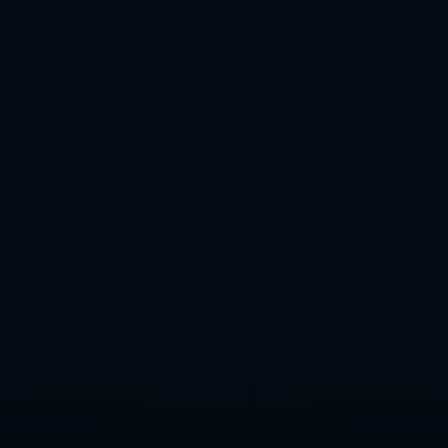
皇马更衣室危机：若无法赢球，清洗名单将定你们名字
英超第31輪熱刺5-1紐卡斯爾 孫興慜傳射凱恩送助攻.
与罗马续约至2029年，皮西利发文：梦想继续，感谢你罗马.
哈马斯指责以方拖延执行停火协议人道主义相关内容.
安妮·海瑟薇现身观众席，好嗨！.
Tim Vickery：巴西貪婪助長球迷暴力！警察不手軟！.
英冠聯賽歷屆冠軍球隊回顧.
CONTACT US
Contact: 问鼎娱乐
Phone: 13584905651