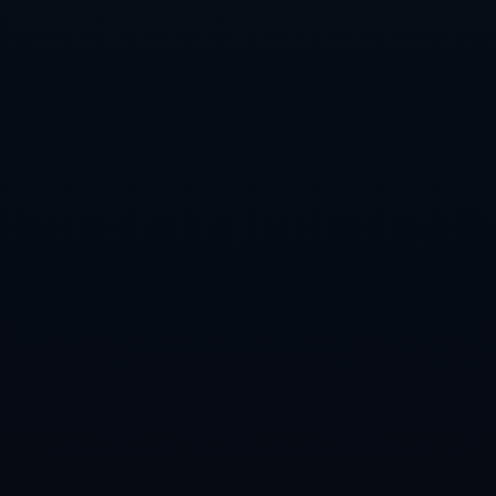
知道他们是谁吗？！@小贱OvO @M.......F
马特乌斯：尤尔曼德不仅专业能力出众，还具备其他优势
米兰冬季转会窗口聚焦菲尔克鲁格，塔雷紧锣密鼓商谈转会
CATEGORIES
公司新闻
行业资讯
NEWS
青島西海岸：比較中泰球員，泰國人技術細膩，中國球員對抗力
強.