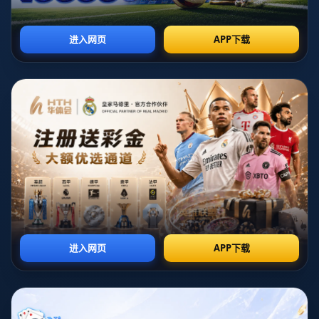
是激励了无数年轻球员投身斯诺克事业。
**墨菲表示**，在与丁俊晖的对决中，他感受到了来自对手的巨大
压力。“他的专注力和策略性令人难以置信，他总是能在关键时刻做
出最佳选择。”墨菲说到。这样的评价，足以看出丁俊晖在赛场上的
影响力与执行力。