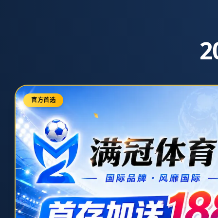
CATEGORIES
NEW
公司新闻