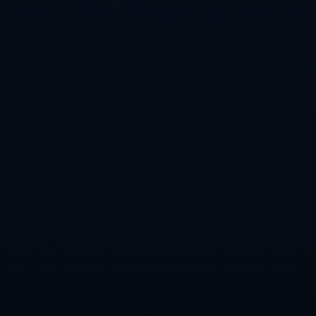
案例分析**
加直观地理解两者的表现，我们可以结合实际比赛进行分析。例如，在19
5分、10次助攻和13个篮板，帮助湖人取得胜利。这场比赛展示了魔术师
全方位的表现依然令对手难以应付。
在2024年的某场比赛中，对阵金州勇士，他投中8记三分，砍下了34分
这不仅证明了库里的得分能力，同时也凸显了他在攻防两端的综合表现。
述分析，我们不难看出，虽时代不同，各自承担的角色略有差别，但**库
。他们都在各自的36岁时刻，继续为球队贡献力量，成就了篮球场上的佳话
IOUS：
托蒂：38歲的魔笛仍然位列世界前五，他在比賽中
NEXT：
的視野和決策力與眾不同.
TED NEWS