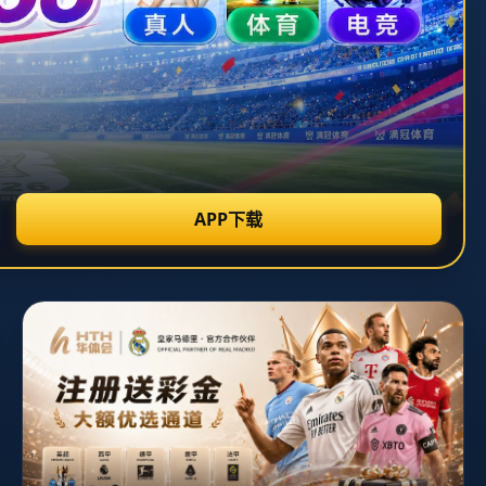
岁库里场均23分5板6助，那36岁的魔术师，当年什么表现？**