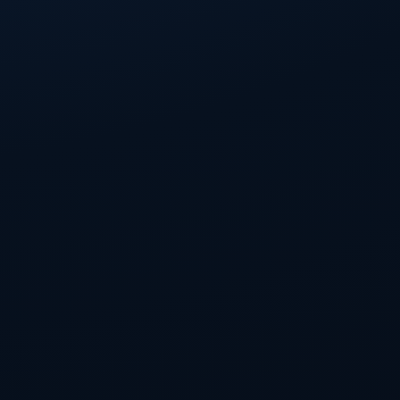
的斯蒂芬·库里在NBA赛场上的表现可谓稳定且亮眼，
球巨星的关注。作为与库里同样被视为篮球历史上的传奇
约翰逊在其NBA职业生涯末期的精彩时刻，让我们更全面