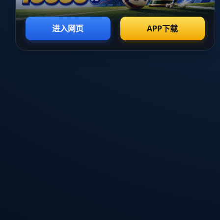
不願冒險！滕哈格：替換瓦拉內因球員
感到不適，尚不清楚嚴不嚴重.
自媒体：尤文决心买断小孔塞桑，将面
临三支英超球队竞争.
艾玛·拉多卡努（Emma Raducanu）并
不打算离开网球.
CONTACT US
Contact: 问鼎娱乐
Phone: 13584905651
Tel: 024-6131669
E-mail: admin@qw-wendingyule.com
Add:云南省红河哈尼族彝族自治州建水县
盘江乡