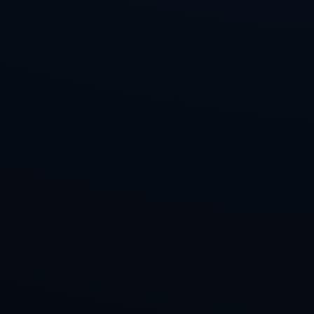
**结合
为了更
砍下1
平，但
而库里
定性。
通过上
奇**
PREV
RELA