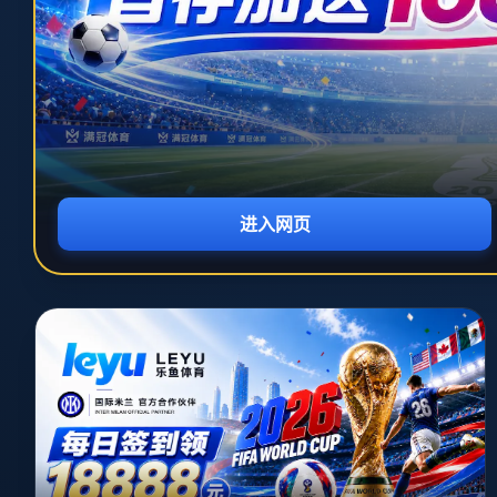
行业资讯
**36
NEWS
商竣程晋级香港网球公开赛第二轮.
米兰冬季转会窗口聚焦菲尔克鲁格，塔
雷紧锣密鼓商谈转会
菜鳥表現亮眼 9號秀砍下21分16籃板創
下新紀錄 大方腦袋貢獻7分8籃板7助攻6
失誤 探花命中率慘淡8投0中.
巴萨进球效率排行：莱万85分钟1球第
一 费兰90分钟1球第二.
清莱联3-0佛统联，中国球员郭田雨再次
替补出场.