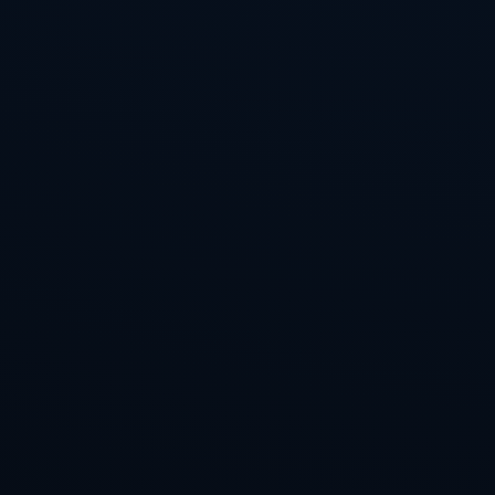
魔术师
并带领
典。
**36
魔术师约
年，魔术
攻。尽
**与库
**斯
面的技术
可以看
师作为