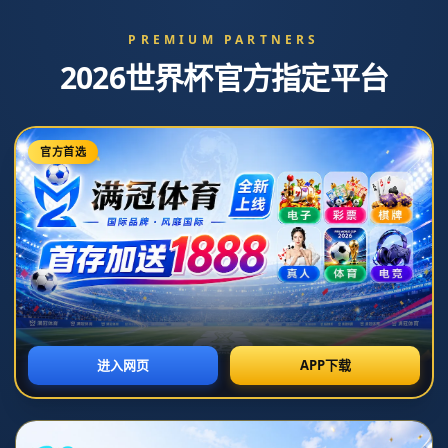
Toggl
navig
NEWS
[中超]迪力依米提送传中 谭龙中路推射破
门.
在21世纪的体育赛场上，中超联赛不断涌现出令人激动的时刻和神
乎其技的球员表现。这样的瞬间不仅点燃球迷的热情，也成为了竞
技历史上值得铭记的片段。**在最近的一场中超比赛中，迪力依米
提的一记精准传中让人们再次看到了足球运动的魅力。**这个传中
为谭龙创造了绝佳的射门机会，他毫不浪费地用一次**精准的中路
推射攻破对手球门**，为球队赢得了关键胜利。
**中超联赛**作为中国顶级足球赛事，一直是国内外关注的焦点。