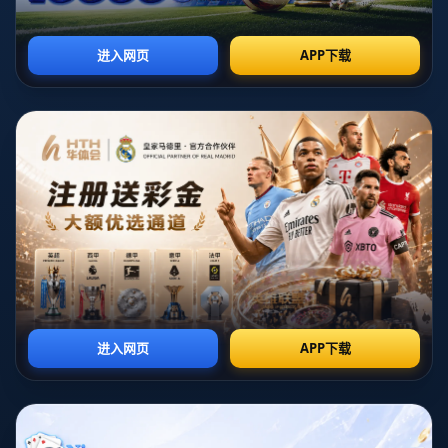
高水平的组织能力。通过加强中场的控球，他们常常能制造有效的
反击进攻。**例如，在对战谢菲尔德联的比赛中，诺丁汉凭借强势
防守顺利拿下胜利，这也为他们接下来的比赛注入了信心。**
**卢顿：挑战不可能的任务**
卢顿是一支典型的挑战者球队，以积极进取的赛风著名。虽然整体
实力与诺丁汉略有差距，但这并没有削弱他们在**英足总杯**中的