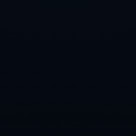
亚精英联蔚山现代VS山东泰山预测分析：蔚山一门受伤缺席.
又一人赛季报销！琼斯因肩伤缺席本季余下比赛 鹈鹕深受伤病困
扰.
《泰晤士報》：埃弗頓被扣分牽連甚廣 曼城切爾西可能面臨扣30
分或自動降級.
在宣传片中，人物镜头较多的现象通常由多种因素共同决定8亮12
回复.
林孝埈术后报平安：我手术结束了，一切顺利.
CONTACT US
Contact: 问鼎娱乐
Phone: 13584905651
Tel: 024-6131669