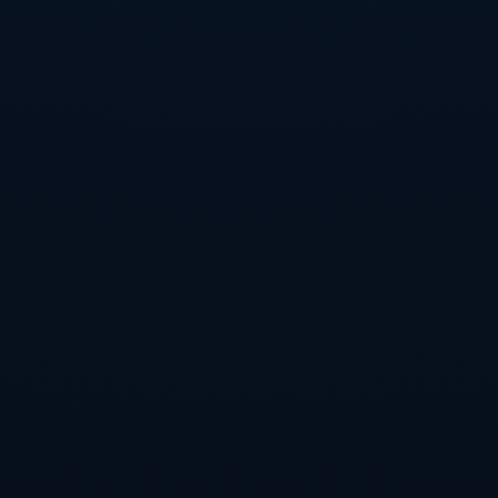
防守**，以及卢顿能否在关键时刻利用速度与灵活性完成致命一
击。同时，考虑到两队在特殊杯赛情境下的表现，以保守心态投注
可能更加稳妥。
本次**英足总杯**赛事，不仅是球队技战术的比拼，更是信念与决
心的较量。无论最终结果如何，这场对决无疑会给球迷带来无尽的
期待和激情。希望本文的分析能为广大足球迷和竞彩玩家提供有价