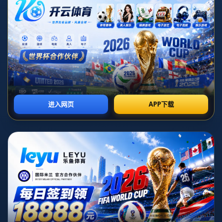
**诺丁汉森林：寻找重回巅峰的契机**
诺丁汉森林，作为拥有辉煌历史的英格兰球队之一，一直渴望重返
英超赛场并重现往日辉煌。在今年的比赛中，该球队的防守表现得
稳健，而进攻端则稍显不足。然而，诺丁汉的主场优势和球队整体
难以忽视的默契使其在本场比赛中具有一定优势。
诺丁汉最近几场比赛表现出色，尤其是在防守端，他们始终保持着