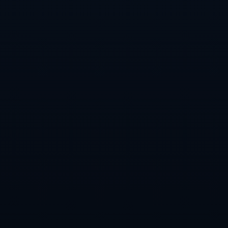
CATEGORIES
公司新闻
行业资讯
NEWS
憋屈！被吹爆的腾势Z9，上个月销量1585台？.
格拉利什為什麼值1億.
看春运里消费“新”趋势 感受中国经济发展澎湃活力.