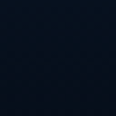
**案例分析：**
在2022年多项赛事中，王祉怡的表现引人注目。例如，在全英公开
赛上，面对经验丰富的对手安赛龙和山口茜的组合风格（分别为男
子和女子双打选手多次荣狠…)*
PREVIOUS：
绚烂后的坚持更珍贵 倪华分享冠军赛背后故事.
NEXT：
22／23賽季歐冠16強皇馬5-2利物浦：塞瓦略斯皇馬效