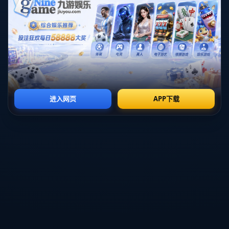
## **全面回顾：从青少年赛事走向国际舞台**
王祉怡并非一夜成名。自青少年时期起，她便多次在国际赛事中取
得优异成绩。2019年，年仅19岁的她在世界青年羽毛球锦标赛中斩
获了女单银牌，自此进入公众视野。随着年龄与经验的增长，王祉
怡不仅技术愈发成熟，同时也展现出了较强的心理素质，这使她在
比赛中能够充分发挥出自己的实力。