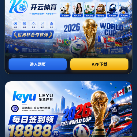
## **新星崭露头角，王祉怡用实力说话**