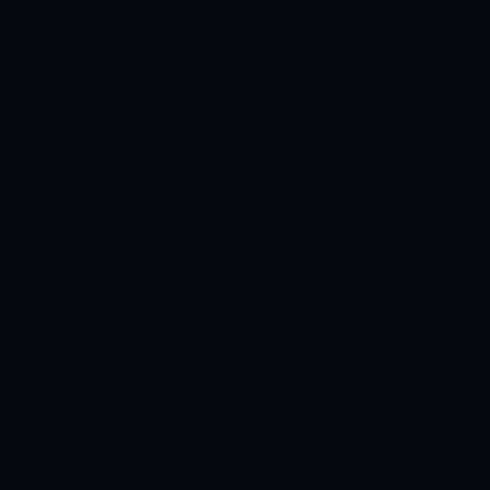
英超第3輪紐卡斯爾聯3-3曼城 哈蘭德破門B席傳射聖馬助攻雙響.
新春走基层｜今年春节“不值班”——来自辽河油田的新春观察.
66号公路再通车！阿诺德被过11次创史 这次军训教官是多库.
克裏斯坦特：這個比分會為我們在下一回合的比賽提供幫助，羅
馬仍在不斷進步！.
英聯賽盃｜4強首回合 熱刺1：0擊敗利物浦.
日职联町田泽维亚VS东京绿茵预测分析：永久转会，町田泽维亚
前锋确定加盟英冠！.
CONTACT US
Contact: 问鼎娱乐
Phone: 13584905651