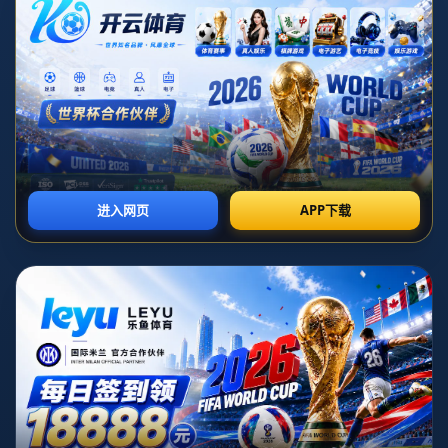
本赛季，曼联在中后场方面的问题可谓十分明显。卡塞米罗虽然仍
在中场扮演核心角色，但由于年龄增长和连续作战，其体力状态呈
现下滑趋向。而本应为其分担压力的埃里克森、麦克托米奈等球
员，要么在防守端表现不佳，要么缺乏稳定性。这导致了曼联在面
对更强对手时，*中场拦截能力和攻防转换效率大幅下降*，让防线
频频暴露在对方威胁进攻之下。
与此同时，中后卫线同样问题重重。马奎尔在新帅滕哈赫的体系中
已经明显失宠，而瓦拉内与利桑德罗·马丁内斯两名首发中卫则因伤
缺阵多场——这直接让曼联的防守质量打了折扣。纵观近期比赛，
球队在防守上的不稳表现，尤其在应对对手快速反击时的迟滞反
应，都让球迷担忧不已。