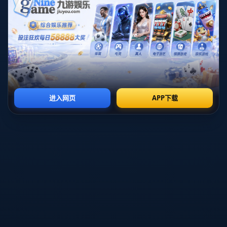
进一步分析巴代的数据表现，也能佐证他在防线上确实具备担当大
任的潜质。根据**Opta**的数据，巴代在过去一个赛季中的抢断
成功率和拦截数在西甲联盟的中卫中名列前茅。这显示出他不仅能
通过身体对抗让对手难以施展，还擅长通过对比赛节奏的把控来预
判对手的动作，从而有效瓦解对方的进攻。