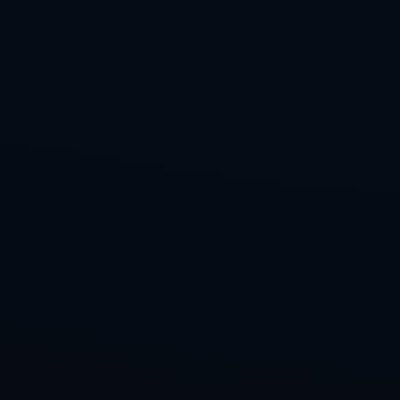
第16
雖然新
區內的
這場比
前在聯
### 
如果要
進攻套
動關鍵
皇家貝
也向傳