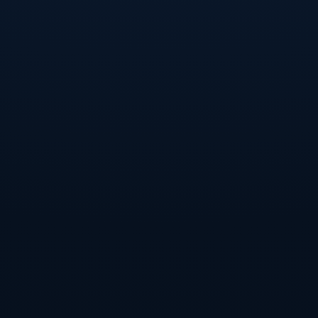
有哪些值得一提的畫面與故事。
**皇馬主場力克馬競，繼續領跑積分榜**
6輪中，最受期待的一場比賽毫無疑問屬於馬德里德比。**皇家馬德里**坐
澤馬再次展現出了“隊魂”的價值。他在上半場接到維尼修斯的助攻，一腳
，幾次精準傳球讓馬競的防線疲於奔命。最終，以門迪的禁區內再次助攻維
場比賽再次突顯了皇馬在衝刺階段的穩定性與馬競進攻上的迷失。** 馬德
，而進攻端的格列茲曼和蘇亞雷斯搭檔也未能激活。這場失利讓皇馬進一
**巴薩陷入膠著，哈維的重建任務仍任重道遠**