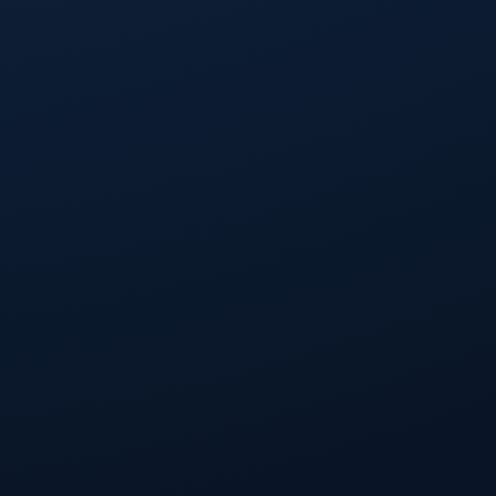
的目光。在**2021-2022賽季的西甲聯賽第16輪
對亮點。以下讓我們聚焦第16輪的比賽集錦，看看這一