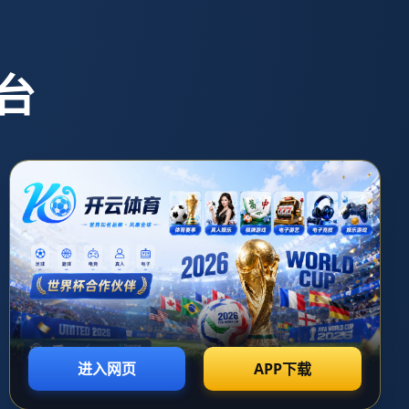
关于我们
产品中心
新闻中心
联系方式
6輪比賽集錦.