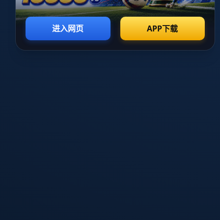
享泳池.
PJ-華盛頓：和大學隊友亞歷山大對位讓
我很享受.
从“跑不死”到“贪不够”，李铁的黑白足球
人生.
CONTACT US
Contact: 问鼎娱乐
Phone: 13584905651
Tel: 024-6131669
E-mail: admin@qw-wendingyule.com
Add:云南省红河哈尼族彝族自治州建水县
盘江乡