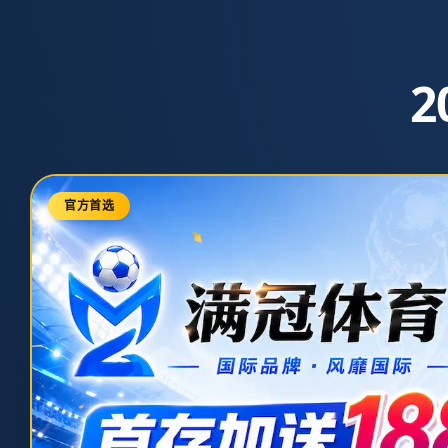
CATEGORIES
NEW
公司新闻