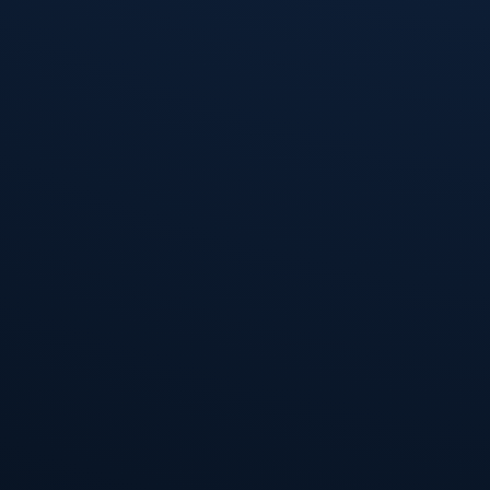
西甲聯賽
中**