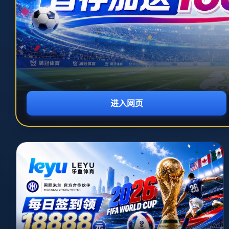
行业资讯
**21
NEWS
維尼修斯精彩表現助攻一記創三次關鍵
機會獲7.5高分.
2024年我国完成国土绿化面积超1亿亩.
佩杜拉：若未获下赛季欧冠资格，米兰
或解雇孔塞桑&聘请萨里.
唏嘘：法国图尔俱乐部破产解散，曾培
养诸多法系“枪手”.
在宣传片中，人物镜头较多的现象通常
由多种因素共同决定8亮12回复.
暑期大学生化身“安全泳士” 教“星孩”畅