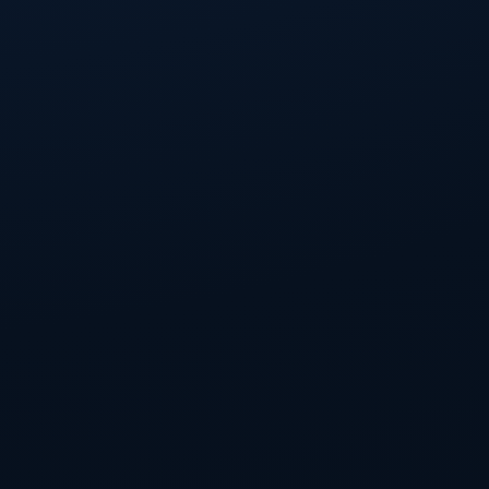
陣伯納烏球場迎戰同城死敵**馬德里競技**。在比賽
巧妙的凌空撩射為主隊首開紀錄。隨後莫德里奇在中場掌
尼修斯鎖定勝局，皇馬2-0完美取勝。
里競技本賽季一直表現不如預期，防守上不再是昔日的銅
步擴大了積分榜的領先優勢，展現了他們的冠軍競爭力。