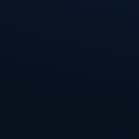
輪究竟
### 
在第1
中，本
控節奏
**本
牆鐵壁
### 