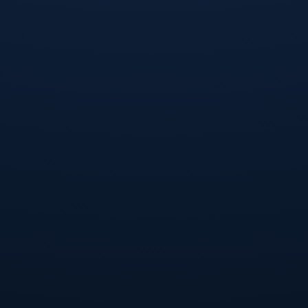
作為世界五大聯賽之一，一直以來憑藉其激烈的競爭和技術流派吸引著無數球迷
，各支球隊延續了高強度的對抗，而一些焦點賽事更是成為了當輪比賽的絕