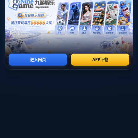
### **案例分析：差異化管理與冒險的成功典範**
對比韓國和日本的足球體系，我們就更容易看出這種差異所帶來的
影響。以日本的J聯賽為例，他們對俱樂部管理有著極高的開放度，
並鼓勵*外籍教練與本土教練*協同工作。他們相信，管理層的多元
化與教練的創新風格是相輔相成的。韓國教練洪明甫在K聯賽中的
大膽嘗試也證明了，教練層的冒險態度能極大地提升比賽的觀賞
性，並形成對球員的*正向刺激*。