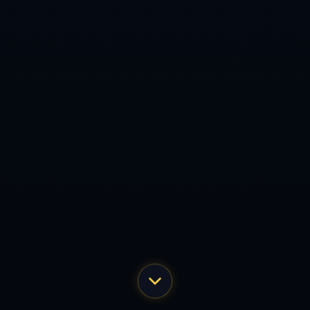
CONTACT US
Contact: 问鼎娱乐
Phone: 13584905651
Tel: 024-6131669
E-mail: admin@qw-wendingyule.com
Add:云南省红河哈尼族彝族自治州建水县盘江乡
Copyright 2024
问鼎-问鼎官网入口-wending
All Rights by
问鼎娱乐