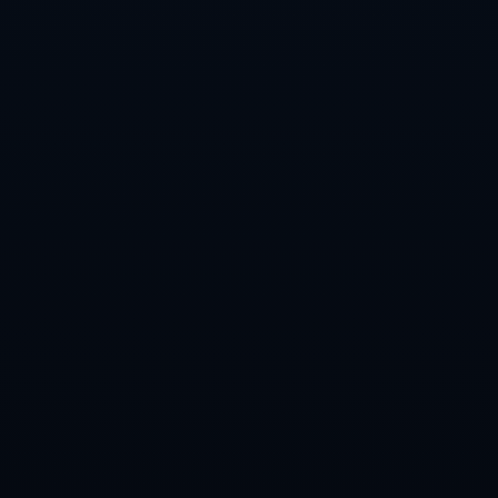
行业资讯
NEWS
萊夫利談歐文低迷表現：他付出了太多我們得回饋他.
曝J聯賽酒駕球員收到中超爭冠組球隊報價.
世預賽歐洲區第8輪葡萄牙5-0盧森堡 C羅上演帽子戲法B費破門.
意媒：国米所有人都对帕斯感到信服，想报价3000万欧＋让皇马
回购.
坚持科技开放合作造福人类（和音）——坚定做“赋能型大国”②.
巴黎確認伊卡爾迪右肩關節扭傷 康復期預計3-4周.
[羽毛球]青岛仁洲率先晋级羽超联赛决赛.
记者：曼联巴黎口头报价奥斯梅恩 两队均愿付解约金.