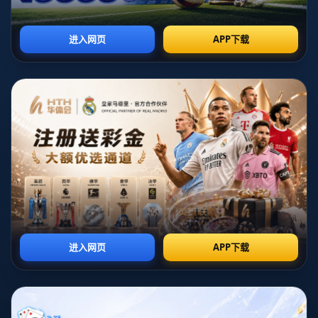
**老特拉福德的情怀**
老特拉福德，作为曼联的主场，一直是无数足球教练梦寐以求的执
教之地。对于滕哈格来说，老特拉福德不仅仅是一座球场，更是他
职业生涯中一段美好的回忆。在他看来，无论是曼联队的激烈比
赛，还是球迷们充满激情的呐喊，都是一种世界顶级足球文化的象
征。