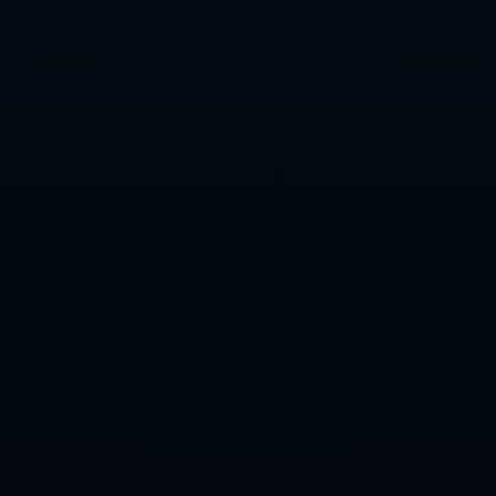
两米二三的篮球巨人真的来了！.
我国冰雪运动呈蓬勃发展态势.
[中超]迪力依米提送传中 谭龙中路推射破门.
CONTACT US
Contact: 问鼎娱乐
Phone: 13584905651
Tel: 024-6131669
E-mail: admin@qw-wendingyule.com
Add:云南省红河哈尼族彝族自治州建水县盘江乡