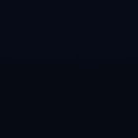
公司新闻
行业资讯
NEWS
重返中超？广州队有可能.
阿根廷艱拼荷蘭取勝入半決賽現小插曲 梅西暴怒辱罵韋霍斯特導
火線竟是對方一句溫馨邀請.
竞彩大势：阿尔克马尔客战难胜 博洛尼亚不败.
皇马真领袖！39岁魔笛怒骂2亿巨星不防守 9场砍3球+1战破2大
纪录.
英足總調查當年熱刺出售迪福事件是否違規！.