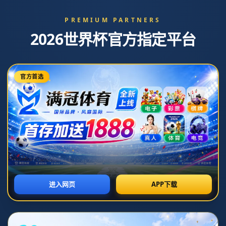
Toggl
navig
NEWS
滕哈格：新赛季前不会执教 唯一令我怀念
的是老特拉福德.
**前言：**
对于足球迷和英超粉丝来说，***滕哈格***是一个熟悉且备受尊敬
的名字。近日，他在媒体采访中表示，**“新赛季前不会执教，唯一
令我怀念的是老特拉福德”**。这一声明不仅仅反映了他个人的执教
动向，更引发了对他职业生涯及其与老特拉福德的特殊关系的探
讨。本文将聚焦滕哈格这位杰出教练的职业生涯，以及他与曼联这
座传奇球场之间的深厚渊源。