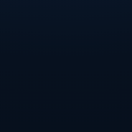
球舞台。相反，他正处于职业生涯的一个战略调整阶段。滕哈格深
知，**一个成功的教练不仅需要高超的技战术水平，还需要对职业
生涯有准确的规划和判断**。在此期间，他将专注于提升自身的综
合能力，为将来的挑战做好准备。
**案例分析：阿贾克斯的成功之路**
纵观滕哈格的职业生涯，他最为人熟知的成就就是带领阿贾克斯在
欧洲赛场上的出色表现。在2018-2019赛季的欧冠联赛中，滕哈格
凭借其非凡的战术安排将阿贾克斯打造成一支无畏的劲旅。他不仅
成功带领球队闯入半决赛，还激发了年轻球员们的潜力，为俱乐部
和国家队输送了大量人才。这一成功正是得益于他对战术的深刻洞
察和对年轻球员的关注。
正因如此，当他宣布暂不执教时，那些期待看到他再度在场边指挥
的球迷心中不免有些失落。然而，其背后的深思熟虑和对未来的布