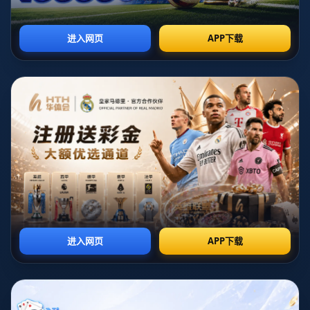
布兰斯韦特用他稳健的表现证明了是埃弗顿防线上的中流砥柱。无
论是对萨卡的盯防，还是对传中球的清理，他都显得及时、可靠。
他在比赛中多次关键解围，遏制了阿森纳进攻的疯狂势头。然而，
他的努力仍未能弥补埃弗顿整体防守的漏洞。
2. **贝托（6分）**