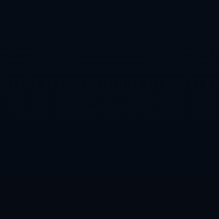
自由式滑雪世界杯芬兰卢卡站 徐梦桃获赛季首冠
16日综合：巩立姣泪别收官之战 樊振东、王曼昱双双卫冕
知道他们是谁吗？！@小贱OvO @M.......F
马特乌斯：尤尔曼德不仅专业能力出众，还具备其他优势
米兰冬季转会窗口聚焦菲尔克鲁格，塔雷紧锣密鼓商谈转会
CATEGORIES
公司新闻
行业资讯
NEWS