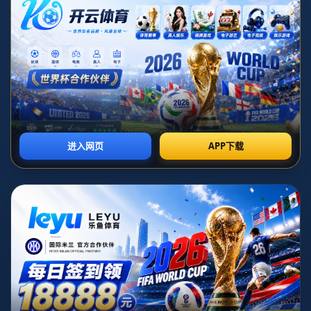
### 比赛背景回顾：阿森纳微弱取胜，战术落定成胜负关键
埃弗顿与阿森纳的这一次碰面，注定是英超赛场上的一场焦点之
战。阿森纳憑借精准的控球與高效的前场推进取得了领先，但埃弗
顿也绝非束手待毙。他们通过积极的防守尝试反击，但最终未能撼
动阿森纳的坚固防线。最终比分定格在0-1，特罗萨德的致命进球成
为这场比赛的最大亮点。
---
### 球员评分解析：数据背后的亮点与不足
针对本场比赛，球员评分为我们提供了深入剖析的窗口。接下来，
我们将重点分析几位评分较高或较具争议的球员表现。
#### **埃弗顿方面：尽显防守韧性，但欠缺前场效率**
1. **布兰斯韦特（7分）**