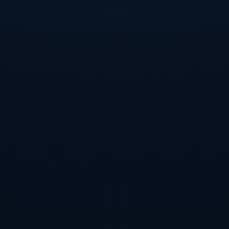
最終追求**。在過去幾年裡，儘管他們擁有強大的陣容，卻因傷病
和戰術失誤屢屢飲恨而歸。隨著凱恩的加入和新賽季出色的開局，
他們再次燃起了問鼎歐洲的希望。
除了歐冠，拜仁還將焦點放在德國杯和世俱杯等項目上。他們已經
展現出對多線作戰的絕對信心，無論是對陣內部競爭對手多特蒙
德，還是挑戰強敵皇馬、巴薩，他們的表現都令人充滿期待。
### **案例分析：拜仁對陣國際米蘭的強大火力**