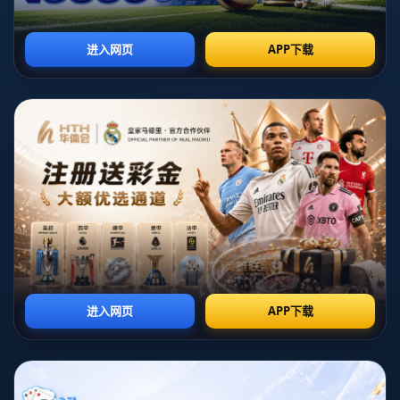
200個進球。他的視野、傳球能力，以及作為進攻樞紐的多面性，
在拜仁的戰術系統中如魚得水。例如，在最近對陣萊比錫紅牛的比
賽中，他不僅貢獻了一粒關鍵進球，還送出了多次助攻，幫助球隊
成功逆轉局勢。
### **強強聯手：拜仁的全面升級**
拜仁在歷史上被稱為「冠軍機器」，但在上賽季，由於中場和關鍵
前鋒的陣容不穩，球隊在德甲雖驚險奪冠，卻未能在歐洲賽場走得
更遠。因此，球隊在今夏進行了有針對性的補強。
在凱恩之外，拜仁還引入了墨西哥國腳金-阿方索、經驗豐富的中場
萊默以及其他年輕潛力股。配合**老將穆勒的領導力和鋒線新星穆
夏拉**的爆發，他們的整體實力達到了全新的高度。這不僅為德甲
賽場的稱霸奠定了基礎，更讓歐冠問鼎的夢想變得更加真實。