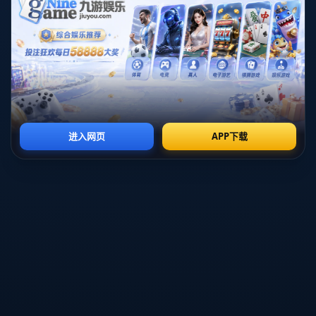
同時，教練圖赫爾也針對凱恩的特點調整了戰術體系。他利用凱恩
的支點作用，改善球隊進攻節奏。例如在面對多特蒙德這樣的快速
球隊時，圖赫爾採用了更為耐心的控球戰術，讓凱恩有更多機會在
禁區內創造致命威脅。
### **瞄準多項桂冠：目標一個接一個**
拜仁慕尼黑的目標不僅僅是保住德甲冠軍杯，**歐冠自然是他們的