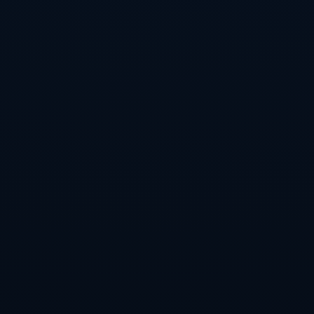
在整场比赛中，双方球员展现出了高水平的技战术素养和顽强拼搏
的精神，比赛也不乏激烈对抗和精彩进球，这是一次**名副其实的
“强强对话”**。最终经过加时赛的鏖战，伊朗凭借点球大战中的稳
健表现闯入决赛。
通过这场半决赛，伊朗展示了其强大的整体实力，而卡塔尔亦证明
了其作为新锐力量的崛起之势，尽管惜败，仍旧赢得了球迷的心。
在这场比赛中对双方的技战术打法进行了深刻的考验，也为未来的
亚洲足球发展提供了宝贵的经验。
PREVIOUS：
卡塔爾成功收購曼聯 官宣在即.
NEXT：
决战大湾区 再创新辉煌 2025年山东体育春节联欢晚会
举行.
RELATED NEWS