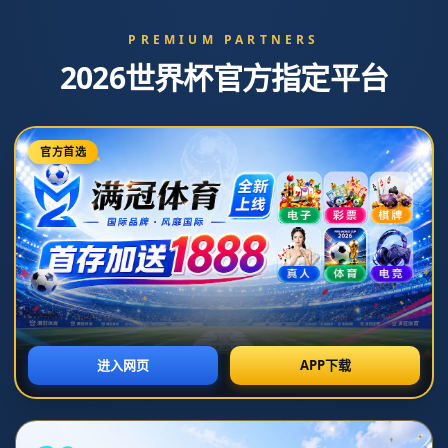
Toggl
navig
NEWS
2023卡塔爾亞洲杯半決賽：伊朗對陣卡塔
爾，戰況實錄！.
**亚洲杯半决赛对决：伊朗鏖战卡塔尔**