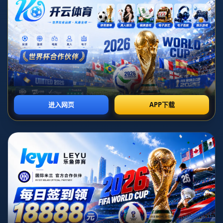
2023年卡塔尔亚洲杯半决赛迎来了备受瞩目的对决——伊朗与卡塔
尔的激烈交锋。这场比赛不仅是两支队伍实力的较量，更是对各自
国家足球发展水平的综合检验。伊朗与卡塔尔的比赛注定成为本届
亚洲杯的经典篇章。
*赛前预测与阵容解析*
伊朗和卡塔尔都是亚洲足坛的劲旅，**伊朗**多次获得亚洲杯冠
军，拥有强大的战术素养和丰富的比赛经验。而**卡塔尔**作为
2022年世界杯的主办国，近年来在国际舞台上崭露头角，以其年轻
而富有活力的阵容赢得了不少赞誉。两队在半决赛碰面，不少专家
预测这将是一场技术和战术的精彩碰撞。伊朗主教练选择了常用的
4-2-3-1阵型，以保证中场的稳固和进攻的多样性，而卡塔尔则维持
其惯用的3-5-2阵型，力求通过中场的控球带动快攻。