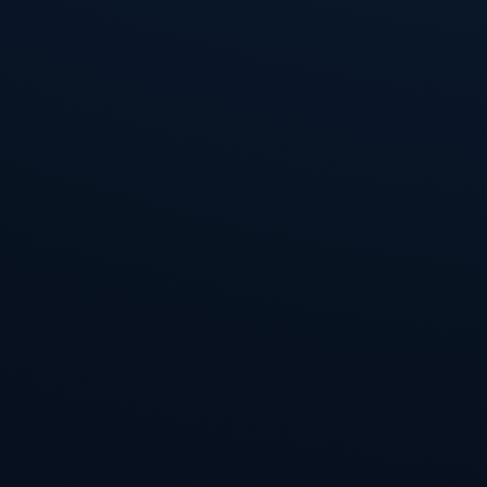
当然，
作协议
步发展