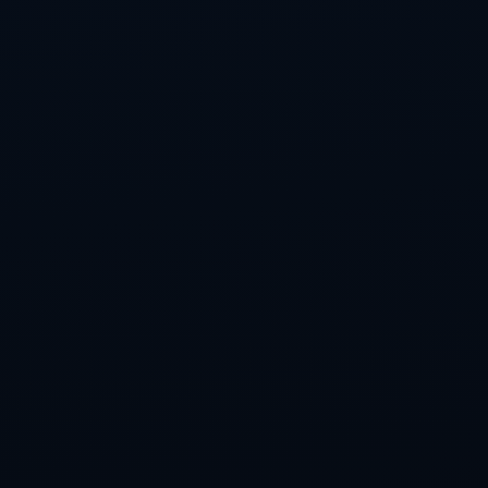
运动设备，不仅提升了运动员的比赛成绩，也为普通民众
，也为未来山东与大湾区的更多合作奠定了坚实基础。
化的完美结合，描绘了山东在新时代的创新与发展蓝图。这
文化合作树立了一个全新的标杆。在社会各界的关注下，