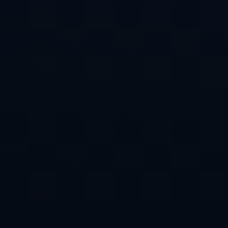
一个值
提供了
**总
不仅仅
这次活