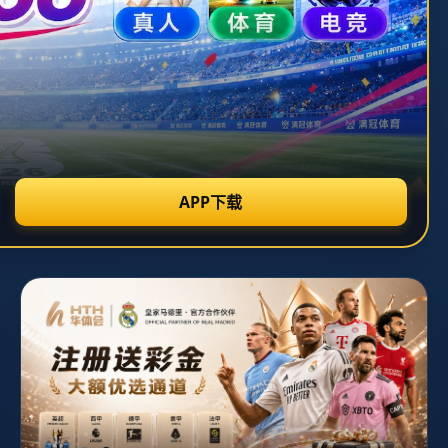
大湾区，创新辉煌：解读2025年山东体育春节联欢晚会**
2025年，山东体育春节联欢晚会**的舞台上，大湾区的魅力与山东体育
仅是一次春节的传统庆祝，更是山东与大湾区在体育与文化交流上的***又
底蕴的完美结合。
育春节联欢晚会的主题为“决战大湾区，再创新辉煌”。从主题不难看出，
的决心和信心。
湾区**是中国最具活力的经济区域之一，其拥有的资源、科技和发展机遇
示了山东体育界对大湾区的高度重视，也标志着山东希望通过与大湾区的
，山东在体育方面取得的成就有目共睹。在刚刚结束的全国运动会上，山
体育精神***。而此次晚会上，观众们不仅可以欣赏到精彩的节目表演，还