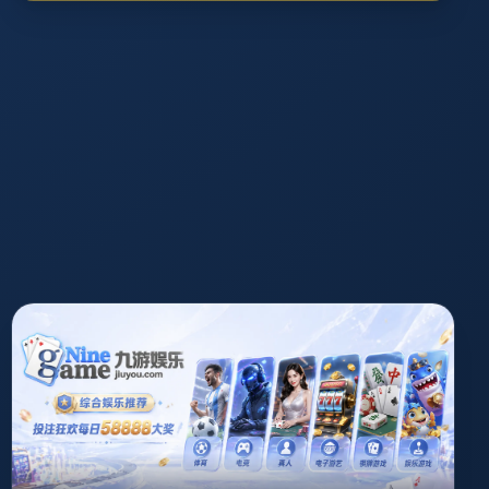
精神相互辉映，共同演绎了一场激动人心的文化盛宴。此次
一次突破性合作***，在全国观众面前展示了体育精神
这不仅仅是一场欢乐的晚会，更多的是要彰显山东在大湾
无疑是全国关注的焦点。而此次活动选择在大湾区展开，
合作来推动体育和文化的双重创新。
东运动员的表现可谓亮眼。他们用实际行动诠释了何为
能看到这些杰出的运动员们如何在文化舞台上同样出彩。