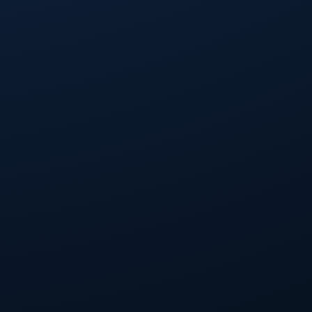
賽排名靠後的情況下，他們需要與德乙排名前三的漢堡進
附加賽的競爭強度不亞於冠軍爭奪戰，甚至更為緊張，因
滯。
場3-0橫掃漢堡，掌控了晉級的主動權。進攻端的高效和
首回合的大比分領先而放鬆警惕，最終客場再度以3-1