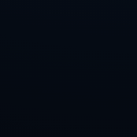
### 
如果說
試圖爭
防守線
### 
成功保
何通過
**斯
支擁有