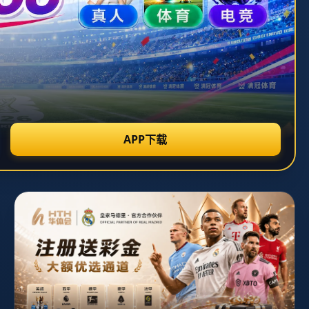
合6-1戰勝漢堡，斯圖加特完成驚險保級！**
足球賽場上，每一場比賽都可能成為改變球隊命運的關鍵，而**斯圖加特*
堡**，成功保住了德甲席位。這一結果不僅讓球迷感嘆球隊的堅韌與智慧