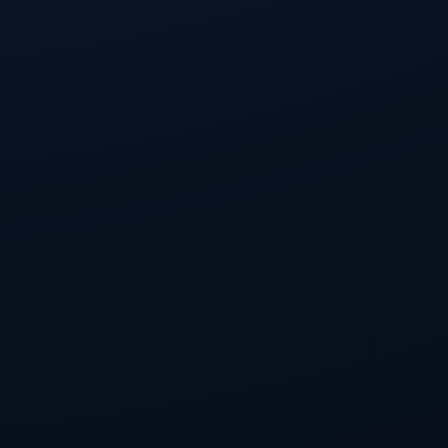
整。主帥精準地識別了漢堡的防守弱點，在兩場比賽中都
。此外，邊路快攻和禁區內的靈活傳導也成為他們獲得進
住機會，成功打進關鍵進球。
合中僅讓對手攻入1球，使得漢堡的反撲顯得黯然失色。