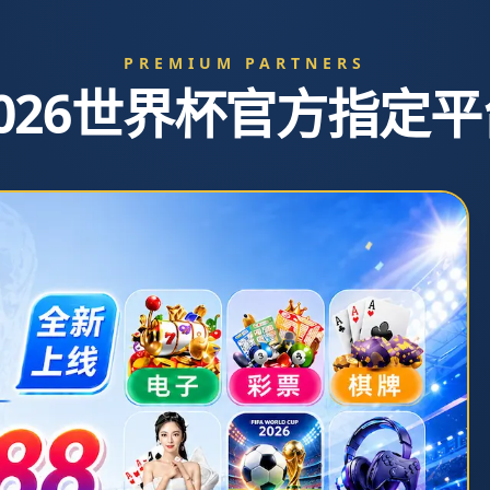
HOME
S
兩回合6-1戰勝漢堡 斯圖