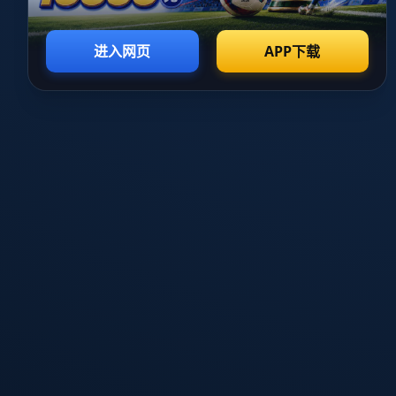
《英雄联盟》升级DX11，老旧显卡玩家
需注意硬件升级通.
西甲彩经：塞维利亚力克马洛卡.
CONTACT US
Contact: 问鼎娱乐
Phone: 13584905651
Tel: 024-6131669
E-mail: admin@qw-wendingyule.com
Add:云南省红河哈尼族彝族自治州建水县
盘江乡