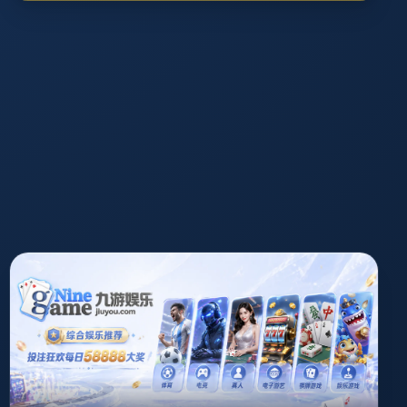
*通過一場激動人心的兩回合附加賽，以總比分6-1大勝
，也成為本賽季德國足球的重要話題。