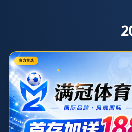
CATEGORIES
NEW
公司新闻