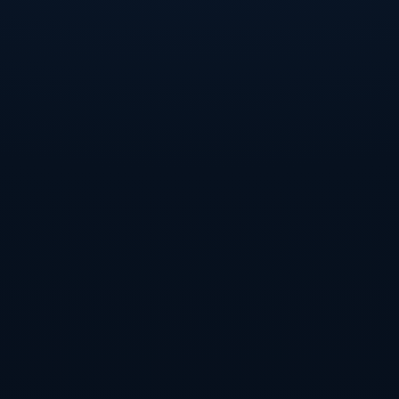
特的成功不僅僅是因為個人表現突出，更重要的是教練團隊在戰術上的調
快速轉移與高強度逼搶相結合的策略，**有效壓制了對手的中場組織**
化劑。例如，在首回合比賽中，斯圖加特的頭號射手通過兩次精準跑位抓
意的是，防守端的穩健也是斯圖加特成功保級的重要因素。後防線在兩回
樣的全面表現，讓斯圖加特能夠穩穩抓住勝利的機會。