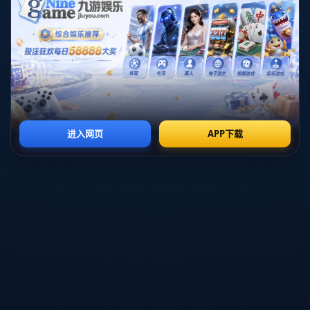
贡献了22分，双方在攻防两端配合默契，**有效削弱了步行者队的
反击力度。
**掘金队的成功离不开整个团队的共同努力。**队内球员之间的高
效配合，不仅增加了进攻端的多样性，同时也提升了防守的强度。
正是这种**团队合作精神**，让掘金队在面对强敌时始终保持竞争
力。
### **步行者队的表现分析**
尽管步行者队在比赛中表现不俗，但面对掘金队的强大攻势，仍显
得有些力不从心。本场比赛中，步行者队的核心球员萨博尼斯表现
较为出色，**他贡献了20分和10个篮板，**但其他球员的支持相对
不足，使得整体进攻显得有些单一。
步行者队的防守策略虽然在一定程度上限制了掘金队的进攻，但对