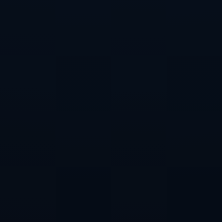
PREVIOUS：
英超第5輪西漢姆聯vs曼城前瞻 最強防守對抗最鋒
利進攻的強勢對決.
NEXT：
阿什拉夫個人資料介紹.
RELATED NEWS
羽毛球世锦赛8月28日赛程公布 国羽全力以赴争八强
自由式滑雪世界杯芬兰卢卡站 徐梦桃获赛季首冠
16日综合：巩立姣泪别收官之战 樊振东、王曼昱双双卫冕
知道他们是谁吗？！@小贱OvO @M.......F
马特乌斯：尤尔曼德不仅专业能力出众，还具备其他优势
米兰冬季转会窗口聚焦菲尔克鲁格，塔雷紧锣密鼓商谈转会