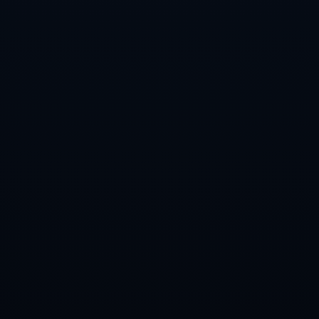
哈登表示效力雷霆三年獲益頗豐 杜蘭特與威少成為榜樣.
意甲4连胜！尤文1-0卡利亚里 DV9破门坎比亚索&道路伤退.
[NBA]詹姆斯战斧劈扣领衔2月20日NBA五佳球.
不願冒險！滕哈格：替換瓦拉內因球員感到不適，尚不清楚嚴不
嚴重.
服完兵役后，权志龙为什么变权志凤了？9回复.
冲浪、赏花、非遗体验……节后“错峰出游”成新趋势 你跟上了
吗？.
CONTACT US
Contact: 问鼎娱乐
Phone: 13584905651