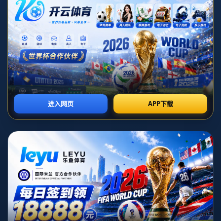
在全球不稳定因素增加的背景下，海上安全显得尤为重要。亚丁湾
作为世界上最重要的航运要道之一，经常面临海盗威胁和其他安全
挑战。因此，**第47批护航编队**在亚丁湾开展多项训练，不仅是
展示军事力量的关键行动，也是维护国际水域安全的重要保障。这
次训练涵盖战术配合、紧急响应和救援技能等多个方面，旨在提升
舰队整体作战能力，并确保国际航运通道的安全与畅通。
### 战术配合训练
第47批护航编队的核心任务之一是**提升各舰艇之间的协同作战能
力**。在复杂的海洋环境中，不同舰艇之间的**战术配合**至关重
要。通过多次演练，编队逐步完善了舰艇之间的沟通与协作机制。
例如，在模拟遭遇海盗袭击的情况下，编队展示了迅速形成防御阵
型的能力。这种高效的配合不仅增强了各舰艇的防御能力，还提升
了编队的整体作战效率。