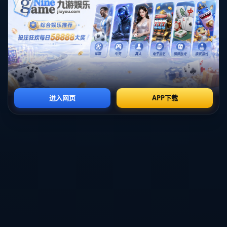
### 案例分析：真实事件中的成功应对
**第四十五批护航编队在2021年曾成功应对海盗袭击事件，**展现
了中国海军在实际行动中的强大实力。当时，编队接到一艘商船的
紧急求救信号，随即展开海空立体巡查，迅速抵达现场。凭借精准
的情报分析和高度默契的配合，编队迅速化解了危机，确保了商船
和船员的安全。
### 技术与装备的强化
为了配合训练的需要，第47批护航编队在技术与装备上也做了充分
准备。**先进的侦察设备和通讯系统**让演练中的数据采集和实时
分析更加高效。这不仅提升了训练质量，也为编队在真实行动中提
供了更可靠的技术保障。
通过这场亚丁湾的多项训练，第47批护航编队展示了卓越的军事素