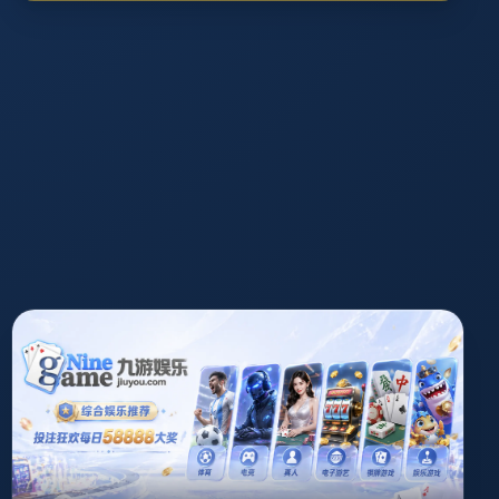
全球瞩目的赛事中，中国乒乓球队的超级新星孙颖莎凭借
优势，顺利晋级女单决赛。这不仅展现了她的卓越球技，
的心态以及超凡的场上判断力，让她在众多选手中脱颖而
，她总能快速调整策略，适应对手的打法，进而从容应对
训练体系。
*技术的全面性**。孙颖莎擅长速度与力量的结合，在
得对手在接球时难以适应。