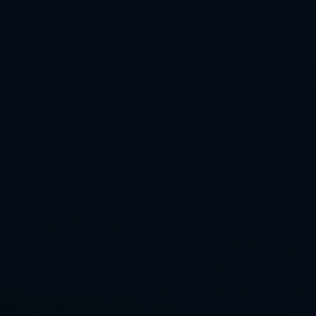
最后，
术意识
**案例
在这次
优势*
彻底打