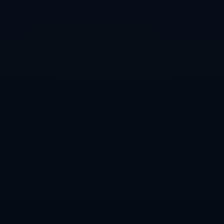
**战略上的灵活应变**。孙颖莎在比赛过程中，总是能够充分分析对手
，帮助她在战术上始终保持领先。
分析：对阵日本名将**
比赛中，孙颖莎的表现可谓特色鲜明，尤其是与一位日本名将的对决，成
。孙颖莎没有急于反击，而是通过防守延长对抗，逐渐加深对手的失误率
乱了对手的节奏，顺利拿下该局。