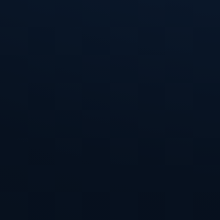
其次，
手强劲