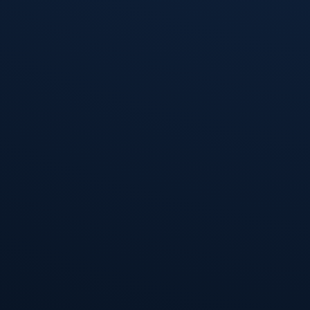
Add:云南省红河哈尼族彝族自治州建水县
盘江乡