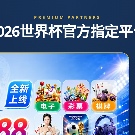
HOME
S
歐國聯小組賽第3輪匈牙利1-1德國 