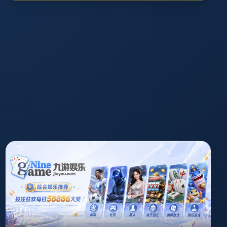
受关注的對決在布達佩斯火熱展開。**匈牙利**主場迎戰
吉（Zsolt Nagy）**率先為主隊破門，而德國前鋒
這場比賽展現了雙方的出色實力，也再次驗證了歐國聯作為高