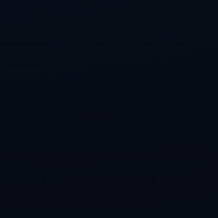
是德國隊本場比賽中最為關鍵的一次進攻。
斯·穆勒（Thomas Müller）**再到**約書亞·
球队在危急时刻打开胜利之门。
球率稍稍占优，但匈牙利的37%控球率顯示出較強的效
門，但也帶來了3次直接威脅。
lkay Gündogan）**和**基米希**主導了相當
的空間。