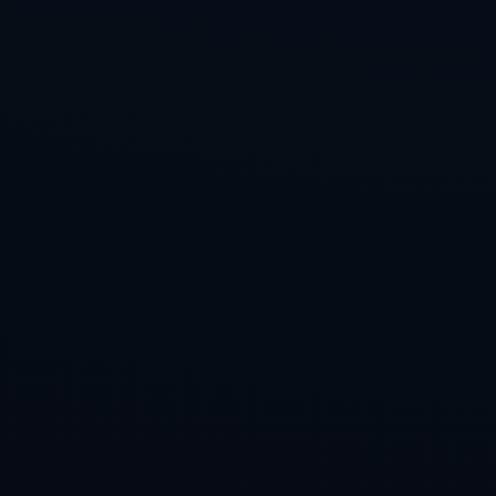
分扳平
霍夫曼的
基米希（
### 
從比賽
率。進
此外，*
多的傳