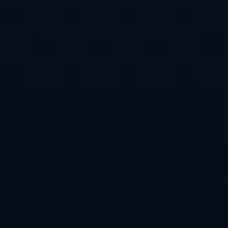
在比赛中的表現不僅體現了他的個人體育天賦，更反映了匈牙利整體戰術
策略，有效地壓制了德國的控球優勢。
**霍夫曼：臨危救主的德國巨星**
僅僅9分鐘後，**霍夫曼**便為德國隊迅速挽回頹勢。他在比賽第15分