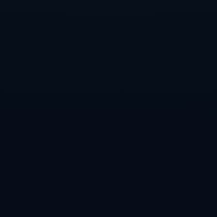
赛后，上海的球迷们在社交媒体上发表热议，称这场逆转是“深夜最
具能量的时刻”，并对球队在比赛中的表现给予高度评价。有评论指
出，**这场胜利不仅是比分上的领先，更是精神上的胜利**。逆转
的过程显示了整个球队的成长与突破，这一点是过去赛季中少见
的。
随着这场胜利，上海队已经在半决赛中抢占了先机，更让人大胆畅
想他们冲击总冠军的可能性。接下来的比赛，上海队能否延续这样
的表现，我们拭目以待。
PREVIOUS：
热度持续攀升！《哪吒2》深受外国游客喜爱.