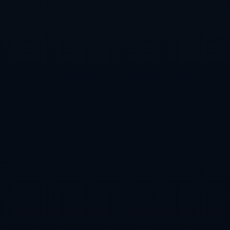
NEXT：
尽管今日浓眉不会出战 湖人仍计划为其播放致敬视频_
克里斯蒂_主场_安东尼-戴维斯.
RELATED NEWS
羽毛球世锦赛8月28日赛程公布 国羽全力以赴争八强
自由式滑雪世界杯芬兰卢卡站 徐梦桃获赛季首冠
16日综合：巩立姣泪别收官之战 樊振东、王曼昱双双卫冕
知道他们是谁吗？！@小贱OvO @M.......F
马特乌斯：尤尔曼德不仅专业能力出众，还具备其他优势
米兰冬季转会窗口聚焦菲尔克鲁格，塔雷紧锣密鼓商谈转会