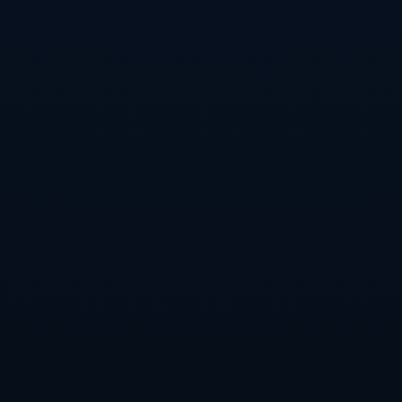
PREVIOUS：
国际米兰之心？佩里西奇对尤文打进6球为职业生
涯并列第二多.
NEXT：
千笔楼｜从《定军山》到《哪吒2》，百年中国电影，
告诉我们什么？.
RELATED NEWS