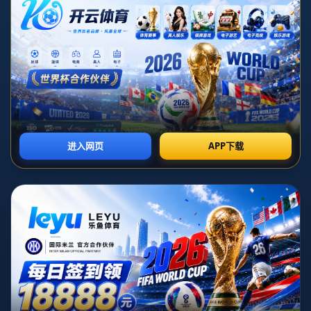
**雷纳托·马林的背景与潜力**
雷纳托·马林是罗马青训营的优秀成果之一。在罗马青训系统中，他
以其出色的反应速度、一对一扑救以及空中优势而闻名。可以说，
他是一位*全能型门将*，在对阵各年龄层次的比赛中均表现出色。
**巴黎圣日耳曼**一直以来以敏锐的市场洞察力和未来投资眼光著
称，而马林正是符合他们未来计划的理想人选之一。