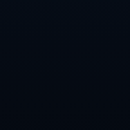
NEWS
亚预赛-42分大胜！中国男篮击败日本.
伊斯科15場3球2助有望重返國家隊，拉莫斯遺憾無緣下屆歐洲杯.
徐杰谈备战日本男篮：每个人都恢复得很好，队里的气氛也非常
好.
校园体育如何百花齐放,普陀这所学校构建体教融合多元发展格局.
},{fpTime＂：1740452592,＂title＂：＂杨瀚森表现亮眼！郭士
强表示不满，徐杰和杜锋可能出局！中国男篮面临调整.
120万朵雪花、飘带状冰道……快来看亚冬会开幕式主会场.
斯庫費特拒絕米蘭備選門將位置，托裏亞尼有望晉升二號門神.
韩媒：泰山俱乐部称，取消比赛的理由是“球员健康问题”.