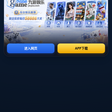
疑遭到破坏。
著名篮球评论家史蒂芬·A·史密斯曾表示：“**只有当球员专注于自
己在场上的表现时，他们才有可能走向伟大。**”这一观点直指球员
身上的核心责任——专注于场上的优异表现，避免那些无意义的“笑
料”抢占了公众视野。
### **如何“告诉PJ晚安”**
对于PJ这样的球员而言，需要的不仅仅是媒体的批评，更需要在赛
场上的实质性示范和指引。球场是球员的舞台，而鼓励潜力球员更
加专注于提升个人能力是一种建设性的建议。
**凯尔特人队的塔图姆是一个典型案例。**他不仅高效地提升个人
数据，更作为球队核心通过领导力感染队友。塔图姆的职业态度告
诉我们，一个球员要想被称为职业篮球运动员，最重要的不是会“表
演”，而是能够在关键时刻站出来，而球迷和媒体也更愿意将掌声献