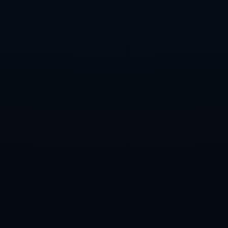
NEWS
亚冬会｜中国体育代表团官员：已创造亚冬会最好成绩.
多特高層透露五年前的U17世界杯起便密切關註揚-庫托 期待其全
能表現.
中超保級組第17輪深圳佳兆業1-0石家莊永昌 馬裏補時階段絕殺
破門.
赵睿当选中国男篮队长 周琦任副队长.
文化中国行｜长沙太平街：千年古街焕发青春活力.
欧冠-曼城VS皇马：打强队一场不胜，后防减员严重，卫冕冠军凶
多吉少.
全球媒体聚焦丨面对外部挑战 中国经济的底气在这儿!.
德媒：今夏格雷罗帕利尼亚都可离队，但出售后者会使拜仁受质