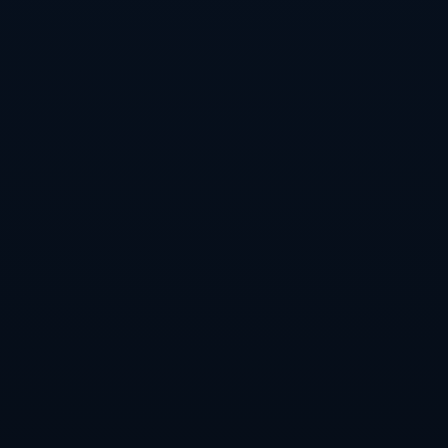
PREVIOUS：
法甲第4輪蘭斯0-2巴黎聖日耳曼 姆巴佩梅開二度
梅西迎首秀.
NEXT：
网坛世界“一哥”辛纳禁赛三个月，其他球员不买账.
RELATED NEWS