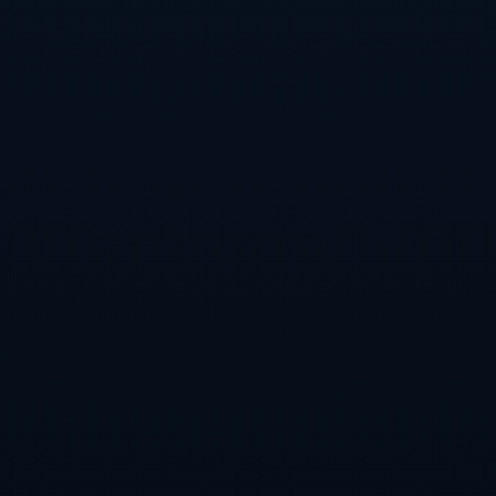
**结论：期待职业教育的新篇章**
2024年世界职业技术教育发展大会将推动全球教育界的重大变革。
面对快速变化的技术环境，各国必须提高职业技术教育的灵活性与
适应性。这场大会不仅是对未来的展望，更是在全球化时代中构建
**高效教育体系**的一次重要尝试。通过技术创新与国际合作，职
业技术教育将为全球经济复苏与发展提供强劲的支持。
PREVIOUS：
坚持科技开放合作造福人类（和音）——坚定做
“赋能型大国”②.
NEXT：
用阿韋洛亞照片歡迎布斯克茨！美職聯大擺烏龍引熱
議！.
RELATED NEWS