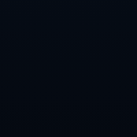
NEWS
20／21賽季歐冠1／8決賽門興格拉德巴赫0-2曼城 B席傳射建功
熱蘇斯破門.
西甲第2輪萊萬特3-3皇家馬德裏 貝爾首開紀錄維尼修斯替補救主.
瓜迪奧拉：曼城不再是英超的統治者.
“中国边检”改为“中国移民管理” 全国311个口岸启用边检现场新标
志.
那不勒斯主帥斯帕萊蒂以紋身紀念奪冠！.
克洛普：阿森納非常強大，期待與他們踢一場精彩的比賽！.
伊布拉希莫維奇什麼水平.
[天下足球]利物浦战胜狼队 7分优势领跑.