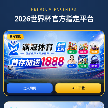
Toggl
navig
NEWS
官方：国安签约36名小球员，以南队、北
队方式出战12年龄段赛事.
**官方宣布：国安签约36名小球员，组建南队、北队参加12年龄段
赛事**
近年来，中国足球正在不断发展和壮大，培养下一代球员成为了重
中之重。*北京国安足球俱乐部*日前宣布，他们已经成功签约了36
名小球员，并将以**南队**和**北队**的形式积极备战即将到来的
12岁年龄段赛事。这一消息不仅让球迷们雀跃不已，也让业内人士
看到了中国足球的未来希望。