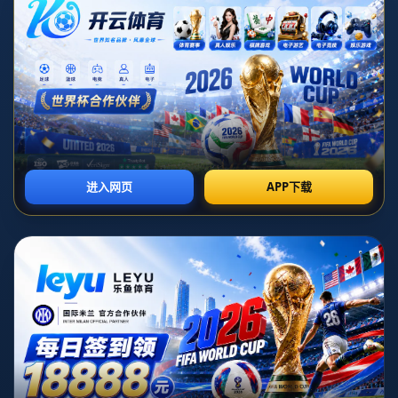
**国安俱乐部始终致力于青少年足球发展**
北京国安一直以来都非常重视青少年足球的培养，他们认为扎实的
基础足球训练对未来的成功至关重要。此次签约的36名小球员，都
是经过层层选拔的精英，他们将在国安的支持和指导下，逐步走向
职业球员的道路。
**南队、北队：独特的培养模式**
为了充分利用这些小球员的潜力，国安决定将他们分成两个队伍：*
南队*和*北队*。这一举措不仅能够保证每位球员都能获得足够的
比赛经验，还为球员们提供了更多的展示机会和竞争平台。
**南队和北队的创立，将青少年培养带入新境界**
南队和北队的比赛安排对于小球员们的成长极为重要。通过参加不
同地区的赛事，他们不仅能够积累实战经验，更可在不同的风格和
战术体系中锻炼自己。南队主教练表示：“我们希望通过这样的方