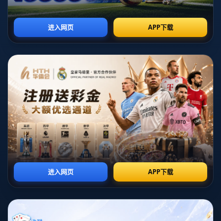
式，全面提升球员的综合能力。”
**案例分析：成功球员的培养**
举一个具体的案例，近年来涌现出诸多优秀的年轻球员，他们在青
少年时期接受了系统的训练和比赛，这为他们的成功打下了坚实基
础。例如，王小明就是在12岁时加入了一支类似国安南队的队伍，