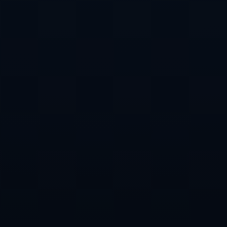
CATEGORIES
公司新闻
行业资讯
NEWS
单休比双休多上七年班？JRs觉得单休最痛苦的是什么？.
東京奧運會中國女足2-8荷蘭女足 王珊珊完成進球大滿貫.
那些默默強大的人（二十八）.
曼城维拉连胜紧逼阿森纳 利物浦切尔西曼联抢四激烈