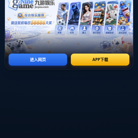
通过不断的比赛和训练，他逐渐展现出自己的才华，并最终成为国
家队的一员。这样的成功故事无疑是对国安此次创举的最好佐证。
**关键词：国安青少年足球**
根据此次签约活动的官方介绍，国安不仅会提供系统的足球训练，
还将从心理、教育等多个方面支持这些小球员。例如，安排专业的
心理辅导员帮助他们克服比赛中的压力，同时继续他们的文化教
育，确保全面发展。这种综合性培养方案，势必为中国足球未来发
展提供源源不断的优秀人才。
**群众反响强烈，期待未来**
消息一出，不仅球迷们热烈讨论，业界人士也给予高度评价。他们
认为，国安此举不仅是对自身青训体系的完善，也是对全国足球青
训工作的良好示范。通过这样的培训模式，中国足球后备力量将更
为雄厚。