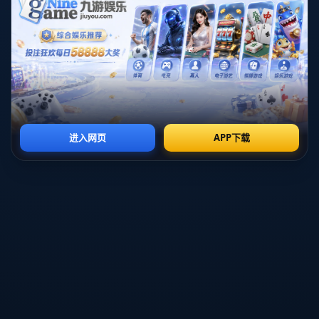
**3. 永里優季 (Yūki Nagasato)——日本的创造者**
作为曾在德甲与NWSL效力多年的老将，永里優季在技术和经验方
面无疑是日本队的中场核心。她的传球视野和场上智慧使她成为比
赛的导航者，总能在关键时刻为队友送上致命助攻。对于日本队来
说，永里的发挥直接影响到球队能走多远。她的存在不仅对**日本
队的中场环节极为重要**，更提升了整个球队的战术深度。