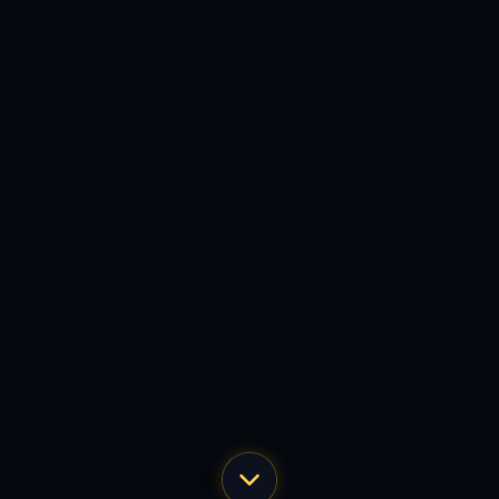
新冷空气又来！北方多地或迎今冬初雪 江南阴雨持续至下周末.
CONTACT US
Contact: 问鼎娱乐
Phone: 13584905651
Tel: 024-6131669
E-mail: admin@qw-wendingyule.com
Add:云南省红河哈尼族彝族自治州建水县盘江乡
Copyright 2024
问鼎-问鼎官网入口-wending
All Rights by
问鼎娱乐