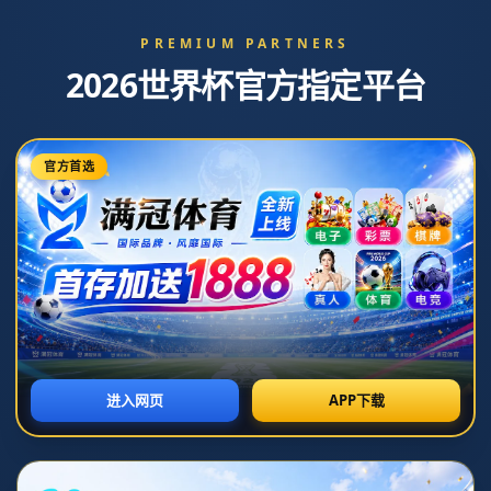
Toggl
navig
NEWS
2023澳新女足世界杯五位值得關註球員！.
**2023澳新女足世界杯五位值得關註球員！**
在2023年澳洲和新西兰联合举办的女足世界杯即将拉开帷幕之际，
全球的足球迷们都在期待着这一场精彩绝伦的盛宴。作为近年来最
受瞩目的赛事之一，每支球队都派出了顶级球员参赛。为了让您更
好地了解这一赛事中最需要注意的球员，我们为您精选了五位值得
特别关注的球员。
**1. 山姆·科尔 (Sam Kerr)——澳大利亚的“黄金前锋”**