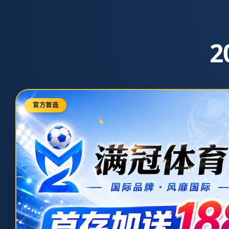
CATEGORIES
NEW
公司新闻
亚