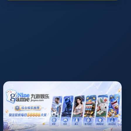
，场地因素往往是比赛策略中不可忽视的一环。**泰国
这场焦点之战不仅是两队实力的较量，还是对于草坪适应能