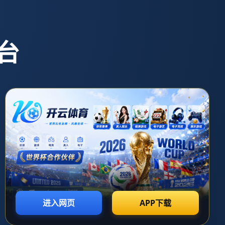
关于我们
产品中心
新闻中心
联系方式
析：泰国两轮同场地，熟悉草坪情