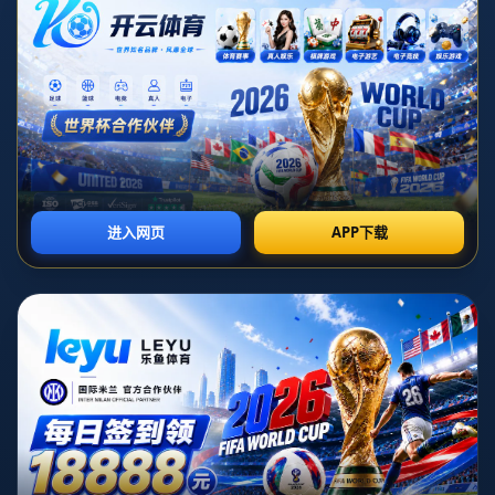
彼得堡联在最近一段时间的表现值得称道。在联赛中，他们展现出
了**强大的进攻火力**，得益于几名**核心球员的稳定发挥**。无
论是从球员配合的默契度还是进攻节奏来看，彼得堡联都显得更加
成熟。特别是前锋线上的主力球员，在门前把握机会的能力上，堪
称英锦赛中的佼佼者。
数据分析显示，彼得堡联在主场的胜率较高，他们会在战术上采取
更积极的进攻策略。因此，我们可以预计在这场比赛中，彼得堡联
可能会选择高压逼抢的策略，以便在对方禁区内制造更多机会。彼
得堡联必须注意的是，防线上的失误在过去的几场比赛中依然存
在，因此稳固防守也是其制胜的关键。
**切尔滕汉姆看点**
相较之下，切尔滕汉姆虽然在积分榜上稍显落后，但他们擅长利用
**防守反击**战术来对抗强敌。切尔滕汉姆的防线组织能力较为出