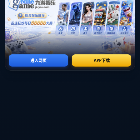
**关键对决与预测**
此次比赛的关键在于两队将在中场展开的激烈争夺。彼得堡联的中
场球员需要通过更为精准的传球和协调来为前锋创造进攻机会。而
切尔滕汉姆则需要在中场布下**密不透风的防线**，通过快速反击
来寻找破门点。
案例方面，在上一场比赛中，彼得堡联凭借主场之利，以娴熟的控
球压制住了对手，取得了理想的比赛结果。而切尔滕汉姆则依靠密
集的防守成功在客场逼平了强敌，这也为他们在面对彼得堡联时提
供了有益的战术思路参考。
综合分析，两队都有可能在这场比赛中带来惊喜，但考虑到彼得堡
联的**主场优势**和近期**进攻状态**，略微倾向于彼得堡联能够
取得胜利。然而，切尔滕汉姆出色的防守和反击能力，也不能被低