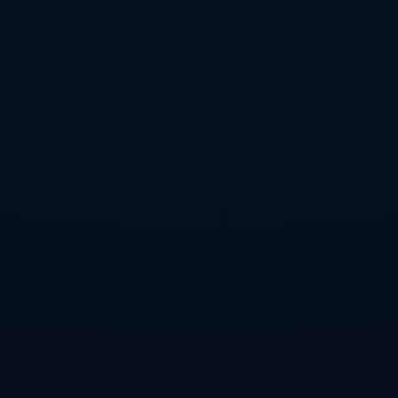
在国内联赛或国际篮球的赛场上，我们需要更多像A-西蒙斯这样的
球员。他的战术选择、场上对抗的均衡输出，以及不断适应比赛节
奏的能力，都是新一代球员值得深入学习的榜样。未来，A-西蒙斯
或许会凭借自己在进攻端和组织端的双重威胁，成为CBA赛场上的
一颗冉冉升起的新星。
**总结来说，16投7中的效率、18分的得分、5次助攻的团队价值
——这些场上的支点，是A-西蒙斯在这场比赛中闪耀的理由。**