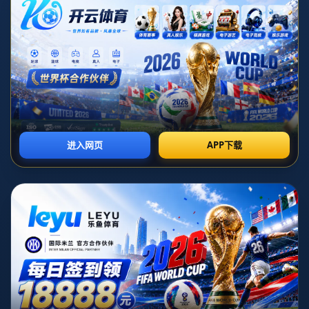
准。从这组数据中可以看出，A-西蒙斯不仅承担了球队的得分任
务，还通过5次助攻直接帮助队友提升整体进攻效率。虽然2个篮板
的数据看起来并不亮眼，但他的发挥体现在更加隐秘的场上细节
中，例如防守端的积极卡位和进攻端的突然传球，为队友创造了更
多的空间。
比赛的几次关键回合中，A-西蒙斯用扎实的中距离投篮和敏锐的突
破能力撕裂对手防线，打出了一系列 **高质量回合**。他16次出
手命中7球，命中率虽算不上耀眼，但在场均对抗激烈的比赛中，
**关键时刻的命中率总是决定比赛走向的重要因素**。
---
### **效率背后的技术支撑**
仔细分析 **A-西蒙斯** 的比赛风格，他的多样化进攻手段往往能
拉开对手防线，为球队带来更多战术选择。尤其是本场比赛，他的