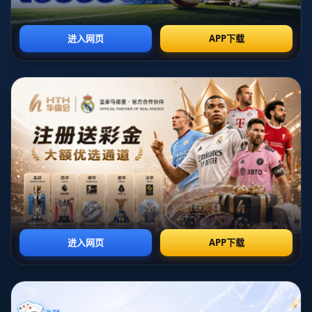
中距离投篮让对手防守更难以预测，强迫防守者不得不进行更大的
轮换。
另一个亮点在于，他的传球视野和节奏感。尽管得分是他本场任务
的核心，但他的5次助攻展现了他在团队中的价值。尤其是在第三节
关键时刻，**他的一记快速传球洞穿对手两名防守球员，助攻队友
命中三分**，这一回合堪称全场转折点之一。
再来看篮板数据。表面上看，2个篮板的数字并不能为A-西蒙斯增添
过多的“亮点”，但实际上，他在比赛过程中**多次为队友完成重要
卡位**，使球队抢占了更高的篮板优势。这些难以用直接数据体现
的表现展现了他团队至上的比赛心态。
---
### **与历史表现的对比及进步分析**