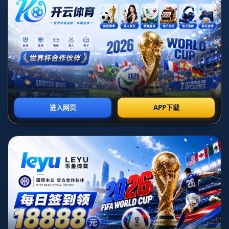
技术，以及无与伦比的自信深深影响着法国队的打法。同时，他也
在*赛场外通过积极参与公益活动和倡导社会公平，影响着整个球队
的文化氛围*。
随之而来的，是法国国家队内部文化的**明显转变**。曾几何时，
法国队长期处于老队员掌控的局面，特定的帮派文化对球队产生了
负面影响。这种局面随着姆巴佩等新生代球员的崛起发生了改观。
今天的法国队展示出更为开放和包容的团队氛围，这在球队战斗精
神以及凝聚力上表现得尤为突出。球队内部的沟通更加顺畅，年轻
球员的声音得到重视，使得整个团队更具活力和创新精神。
案例分析是观察这种转变的重要手段。例如，在2022年的欧国联比
赛中，法国队在逆境中展现出了顽强的精神和出色的团队配合，这
种表现不仅是战术的胜利，更是球队文化转变后的必然结果。在这
个过程中，姆巴佩起到了中流砥柱的作用，他在关键比赛中的冷静
处理和瞬间爆发都为球队注入了勇气和信心。