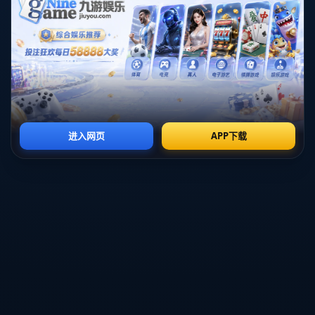
总的来说，法國帮派的**改变**和姆巴佩带来的**新情调**让法国
国家队焕发新的生机。通过现有队员间的合作以及不断引入新鲜血
液，法国队在未来的国际赛场上有望继续保持强大的竞争力。这一
变革不仅让球迷看到了球队文化的新生，更为国际足坛的未来发展
增添了一抹亮色。