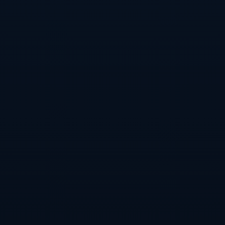
学青会上的每一场比赛都是对复旦女排全体成员努力的见证。铜牌
的获得，是她们团结、勇敢和坚持的最好回报。这一成就无疑为上
海高校的体育事业注入了一剂强心针，也为全国高校体育的发展树
立了一个标杆。让我们继续关注这群青春活力无限的女排姑娘，期