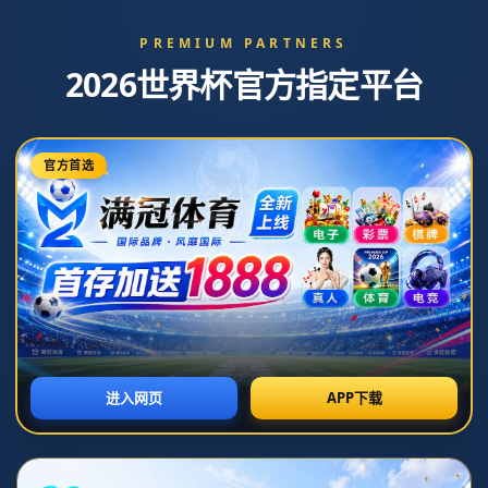
Toggl
navig
NEWS
学青会 复旦女排代表上海参赛 勇夺铜牌.
**学青会与复旦女排：上海的骄傲**
在2023年举办的学青会中，复旦大学女排以顽强的拼搏精神代表上
海夺得铜牌。这一荣耀不仅是对她们艰苦训练的肯定，更是对上海
大学体育精神的再次诠释。本文将深入探讨复旦女排在学青会的征
程，同时分析此项成就对上海乃至全国范围内高校体育发展的重要
意义。
**奋勇拼搏的复旦女排**