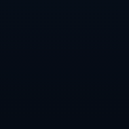
羽毛球世锦赛8月28日赛程公布 国羽全力以赴争八强
自由式滑雪世界杯芬兰卢卡站 徐梦桃获赛季首冠
16日综合：巩立姣泪别收官之战 樊振东、王曼昱双双卫冕
知道他们是谁吗？！@小贱OvO @M.......F
马特乌斯：尤尔曼德不仅专业能力出众，还具备其他优势
米兰冬季转会窗口聚焦菲尔克鲁格，塔雷紧锣密鼓商谈转会
CATEGORIES
公司新闻