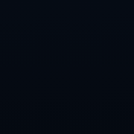
行业资讯
NEWS
林诗栋3-1陈垣宇 晋级乒乓球亚洲杯男单八强.
希羅對巴特勒參與比賽的看法 我不是教練無法給出建議.
21-22賽季意甲聯賽第3輪比賽集錦.
場邊人語／勇士拔尖 勝場三千.
2021阿聯酋世俱杯賽程表.
冲浪、赏花、非遗体验……节后“错峰出游”成新趋势 你跟上了
吗？.
德媒：今夏格雷罗帕利尼亚都可离队，但出售后者会使拜仁受质
疑.