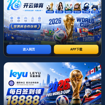
复旦大学女排一直是上海高校的佼佼者，其背后离不开严格的训练
和完善的团队配合。在本次学青会中，复旦女排展现了她们的实力
和韧性。尽管面对来自全国各地的劲敌，她们仍凭借过硬的技术和
团结的团队精神，在激烈的比赛中一路过关斩将，最终**勇夺铜牌
**。这枚铜牌不仅是对运动员们自身努力的肯定，更体现了上海高
水平高校体育的整体实力。
**铜牌背后的付出与努力**