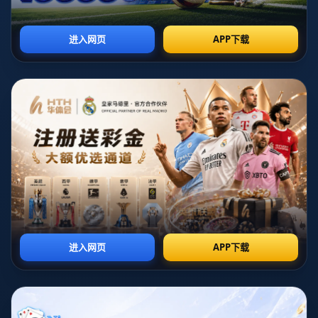
成功背后总有许多不为人知的故事。在备战学青会的过程中，复旦
女排的每一名队员都付出了巨大的努力。她们不仅要兼顾学业，还
要投入大量时间用于严格的训练。教练团队同样功不可没，他们在
长期的赛事准备中制定了详细的训练计划，不断调整战术以适应不
同对手的风格。这种科学的管理和不断的努力，使复旦女排最终能
在强敌环伺的情况下取得优异的成绩。