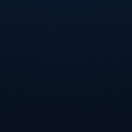
时，这种对成功的渴望和努力向上的态度感染了整个团队，最终转
化为比赛中的强大动力。