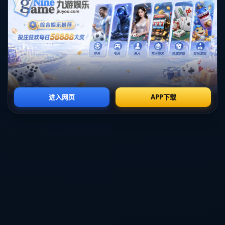
的體現。蓉城可能會在比賽中選擇更高壓的進攻戰術，以發揮五名
外援的優勢；而亞泰則可能著重防守反擊，利用本土球員的機動能
力和外援的穩健表現尋找破門機會。在上賽季中，類似的選擇使得
幾場比賽結果出人意料，這無疑為本場比賽增加了更多的不確定
性。
**小結**
無論是蓉城的**「五外援」策略**還是亞泰的**特色戰術，**這場
比賽都將是一場不可錯過的足球盛宴。對於球迷來說，譚龍與費利
佩的對決，以及兩隊外援的比拚，都將決定比賽的最終走向。在這
場充滿懸念與激情的比賽中，我們期待看到更多經典瞬間的誕生，
也期待蓉城和亞泰能夠為中超賽場帶來更多精彩。
PREVIOUS：
第12金！中国选手布鲁尔夺得亚冬会滑雪登山男
子短距离金牌.