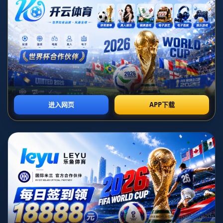
五名外援的豪華陣容，這在中超中已經十分罕見。這五名外援不僅
具備精湛的 individual 技術，還帶來了豐富的國際比賽經驗，為蓉
城提供了中後場的強大支撐。在過去的幾場比賽中，這些外援不僅
在攻防兩端表現出色，他們的默契配合和靈活跑位更是助推了球隊
整體戰術的運行。
**亞泰的戰略佈局**
反觀亞泰，他們則是以四名外援排兵布陣，更注重團隊的協作和戰
略的靈活性。**儘管外援數量略少於對手，但亞泰的整體實力不容
小覷。**這支球隊更強調本土球員與外援的融合，強調戰術的多樣
性，以期在不同局勢下開辟勝利之路。
**譚龍與費利佩的焦點對決**
這場比賽中，譚龍與費利佩的正面交鋒是最大看點。譚龍作為亞泰
的本土王牌前鋒，他的速度和靈活性無疑是球場上的一大亮點。面