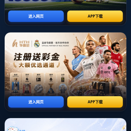
對蓉城的費利佩，譚龍將迎來巨大的挑戰，費利佩以其強悍的防守
能力和制空能力而聞名。在過往的比賽中，費利佩曾多次有效地鎮
守禁區，有效地牽制住對手的核心球員。
**比較分析與策略**
當然，球場上的比賽不僅僅是球員之間的較量，更是教練戰術智慧