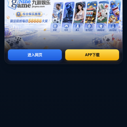
一個環節都由他主導，徹底撕裂了對手的防線。
最後，格羅斯的成功故事無疑鼓舞了無數年輕球迷，也確立了自己
在多特蒙德和更廣泛的足球界的地位。他的歷程提醒著我們，一名
球員的成功並非偶然，而是多因素共同作用的結果。**多特蒙德高
層的讚譽**不僅是對格羅斯個人成就的肯定，更讓人們期待他在未
來帶領球隊創造更多的精彩Moment。
PREVIOUS：
傑倫-格林：我們在第三節對國王的防守失誤 再戰
勇士將是一次精彩的較量.
NEXT：
中國女足最新FIFA國際排名.
RELATED NEWS
羽毛球世锦赛8月28日赛程公布 国羽全力以赴争八强